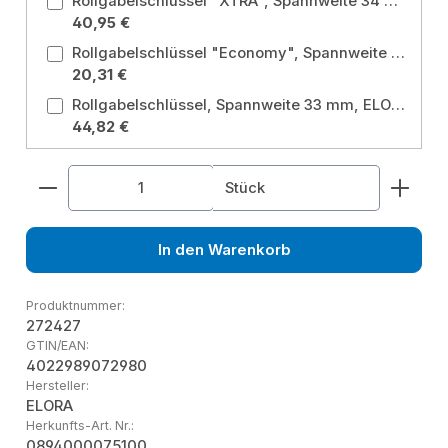
Rollgabelschlüssel "XTRA", Spannweite 34 mm, ELORA-62-BI 10 Spannweite: 34 mm
40,95 €
Rollgabelschlüssel "Economy", Spannweite 19 mm, ELORA-61-MB 6 Spannweite: 19 mm
20,31 €
Rollgabelschlüssel, Spannweite 33 mm, ELORA-60-12A Spannweite: 33 mm
44,82 €
Produkt Anzahl: Gib den gewünschten Wert ein od
Stück
In den Warenkorb
Produktnummer:
272427
GTIN/EAN:
4022989072980
Hersteller:
ELORA
Herkunfts-Art. Nr.:
0894000075100