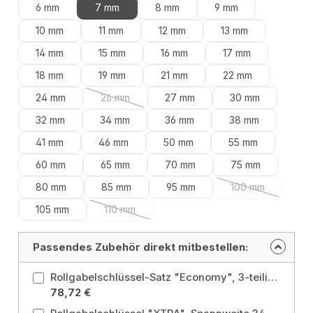
6 mm
7 mm
8 mm
9 mm
10 mm
11 mm
12 mm
13 mm
14 mm
15 mm
16 mm
17 mm
18 mm
19 mm
21 mm
22 mm
24 mm
26 mm
27 mm
30 mm
(Diese Option ist zurzeit nicht verfügbar.)
32 mm
34 mm
36 mm
38 mm
41 mm
46 mm
50 mm
55 mm
60 mm
65 mm
70 mm
75 mm
80 mm
85 mm
95 mm
100 mm
(Diese Option is
105 mm
110 mm
(Diese Option ist zurzeit nicht verfügbar.)
Passendes Zubehör direkt mitbestellen:
Rollgabelschlüssel-Satz "Economy", 3-teilig, ELORA-61MB S3
78,72 €