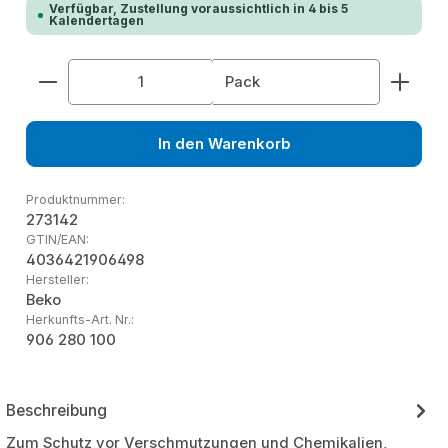
Verfügbar, Zustellung voraussichtlich in 4 bis 5
Kalendertagen
Produkt Anzahl: Gib den gewünschten Wert ein od
Pack
In den Warenkorb
Produktnummer:
273142
GTIN/EAN:
4036421906498
Hersteller:
Beko
Herkunfts-Art. Nr.:
906 280 100
Beschreibung
Zum Schutz vor Verschmutzungen und Chemikalien,