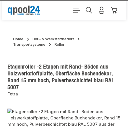
Zum Hauptinhalt springen
Warenk
Home
Bau- & Werkstattbedarf
Transportsysteme
Roller
Etagenroller -2 Etagen mit Rand- Böden aus
Holzwerkstoffplatte, Oberfläche Buchendekor,
Rand 15 mm hoch, Pulverbeschichtet blau RAL
5007
Fetra
Bildergalerie überspringen