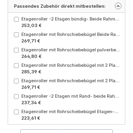
Passendes Zubehör direkt mitbestellen:
Etagenroller -2 Etagen bündig- Beide Rahmen mit Böden aus Holzwerkstoffplatte, Oberfläche Buchendekor, Böden bündig mit Oberkante Rahmen
253,03 €
Etagenroller mit Rohrschiebebügel Beide Rahmen mit Böden aus Holzwerkstoffplatte, Oberfläche mittelgrau
269,71 €
Etagenroller mit Rohrschiebebügel pulverbeschichtet blau RAL 5007, lichter Etagenabstand 500 mm, Tragkraft obere Ladefläche 80 kg
264,80 €
Etagenroller mit Rohrschiebebügel mit 2 Plattformen und Rohrschiebebügel, beide Rahmen mit Böden aus Holzwerkstoffplatte, bündiger Boden
285,39 €
Etagenroller mit Rohrschiebebügel mit 2 Plattformen und Rohrschiebebügel, beide Rahmen mit Böden aus Holzwerkstoffplatte, mit Rand
269,71 €
Etagenroller -2 Etagen mit Rand- beide Rahmen mit Böden aus Holzwerkstoffplatte, Oberfläche mittelgrau
237,34 €
Etagenroller mit Rohrschiebebügel Etagen-Roller mit 2 Plattformen und Rohrschiebebügel, pulverbeschichtet blau RAL 5007
223,61 €