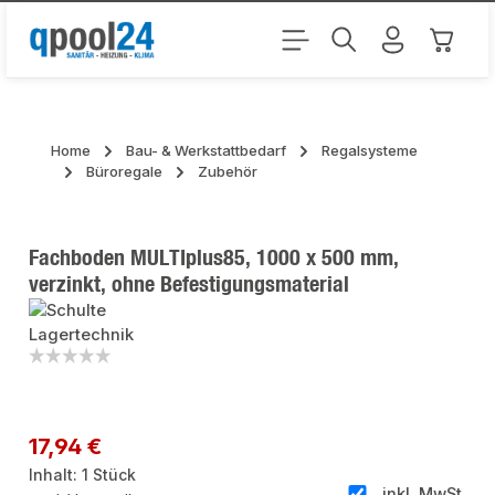
Zum Hauptinhalt springen
Warenk
Home
Bau- & Werkstattbedarf
Regalsysteme
Büroregale
Zubehör
Fachboden MULTIplus85, 1000 x 500 mm,
verzinkt, ohne Befestigungsmaterial
Bildergalerie überspringen
Regulärer Preis:
17,94 €
Inhalt:
1 Stück
inkl. MwSt.