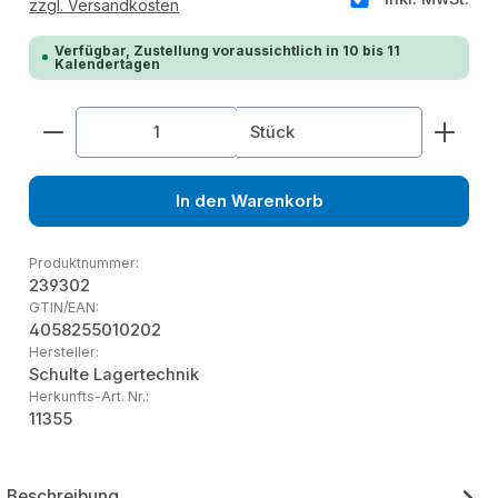
zzgl. Versandkosten
Verfügbar, Zustellung voraussichtlich in 10 bis 11
Kalendertagen
Produkt Anzahl: Gib den gewünschten Wert ein od
Stück
In den Warenkorb
Produktnummer:
239302
GTIN/EAN:
4058255010202
Hersteller:
Schulte Lagertechnik
Herkunfts-Art. Nr.:
11355
Beschreibung