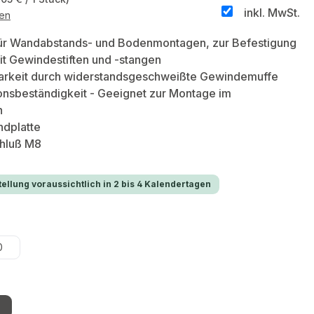
inkl. MwSt.
ten
für Wandabstands- und Bodenmontagen, zur Befestigung
t Gewindestiften und -stangen
arkeit durch widerstandsgeschweißte Gewindemuffe
onsbeständigkeit - Geeignet zur Montage im
h
ndplatte
hluß M8
ellung voraussichtlich in 2 bis 4 Kalendertagen
wählen
0
hlen