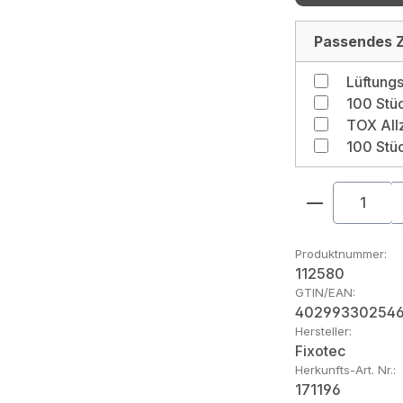
Passendes Z
Produkt An
Produktnummer:
112580
GTIN/EAN:
40299330254
Hersteller:
Fixotec
Herkunfts-Art. Nr.:
171196