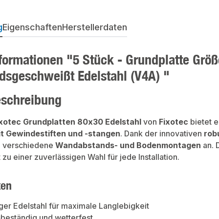
g
Eigenschaften
Herstellerdaten
formationen "5 Stück - Grundplatte Gr
dsgeschweißt Edelstahl (V4A) "
eschreibung
xotec Grundplatten 80x30 Edelstahl
von
Fixotec
bietet e
t Gewindestiften und -stangen
. Dank der innovativen
rob
an verschiedene
Wandabstands- und Bodenmontagen
an. 
zu einer zuverlässigen Wahl für jede Installation.
ten
er Edelstahl für maximale Langlebigkeit
beständig und wetterfest