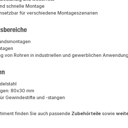
und schnelle Montage
insetzbar für verschiedene Montageszenarien
sbereiche
andsmontagen
tagen
ng von Rohren in industriellen und gewerblichen Anwendun
en
delstahl
gen: 80x30 mm
ür Gewindestifte und -stangen
rtiment finden Sie auch passende
Zubehörteile
sowie
weit