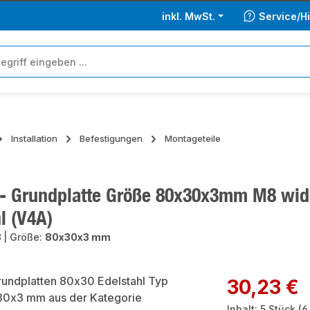
inkl. MwSt.
Service/Hi
Installation
Befestigungen
Montageteile
 - Grundplatte Größe 80x30x3mm M8 wi
l (V4A)
8
|
Größe:
80x30x3 mm
ie überspringen
Regulärer Preis:
30,23 €
Inhalt:
5 Stück
(6