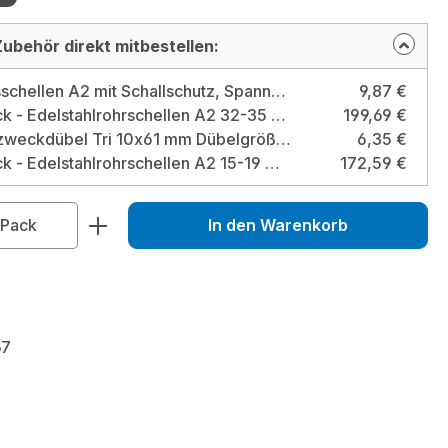
ubehör direkt mitbestellen:
Lüftungsschellen A2 mit Schallschutz, Spannbereich 160 mm Spannbereich: 160 mm
9,87 €
100 Stück - Edelstahlrohrschellen A2 32-35 mm Spannmass: 32-35 mm
199,69 €
TOX Allzweckdübel Tri 10x61 mm Dübelgröße: 10x61 mm / Typ: Box
6,35 €
100 Stück - Edelstahlrohrschellen A2 15-19 mm Spannmass: 15-19 mm
172,59 €
zahl: Gib den gewünschten Wert ein od
Pack
In den Warenkorb
67