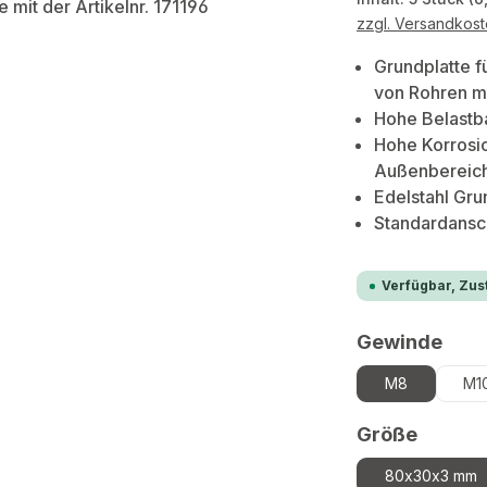
zzgl. Versandkos
Grundplatte 
von Rohren mi
Hohe Belastb
Hohe Korrosi
Außenbereic
Edelstahl Gru
Standardansc
Verfügbar, Zust
aus
Gewinde
M8
M1
auswä
Größe
80x30x3 mm