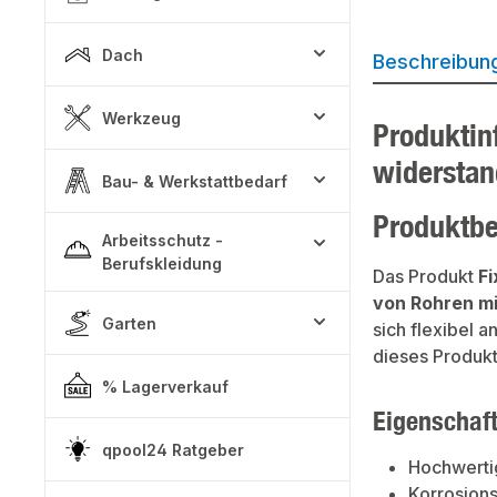
Dach
Beschreibun
Werkzeug
Produktin
widerstan
Bau- & Werkstattbedarf
Produktb
Arbeitsschutz -
Berufskleidung
Das Produkt
Fi
von Rohren mi
Garten
sich flexibel 
dieses Produkt 
% Lagerverkauf
Eigenschaf
qpool24 Ratgeber
Hochwertig
Korrosions