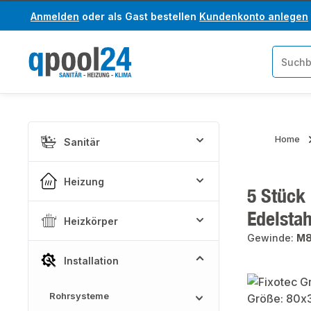
Anmelden
oder als Gast bestellen
Kundenkonto anlegen
um Hauptinhalt springen
Zur Suche springen
Home
Sanitär
Heizung
5 Stück
Edelstah
Heizkörper
Gewinde:
M
Installation
Bildergaler
Rohrsysteme