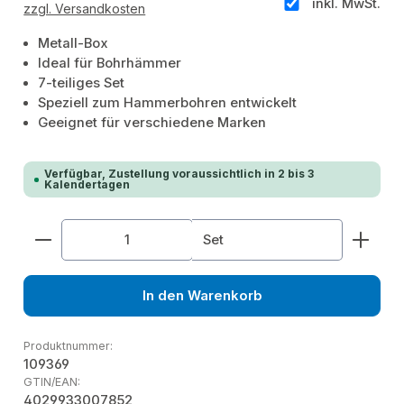
inkl. MwSt.
zzgl. Versandkosten
Metall-Box
Ideal für Bohrhämmer
7-teiliges Set
Speziell zum Hammerbohren entwickelt
Geeignet für verschiedene Marken
Verfügbar, Zustellung voraussichtlich in 2 bis 3
Kalendertagen
Produkt Anzahl: Gib den gewünschten Wert ein od
Set
In den Warenkorb
Produktnummer:
109369
GTIN/EAN:
4029933007852