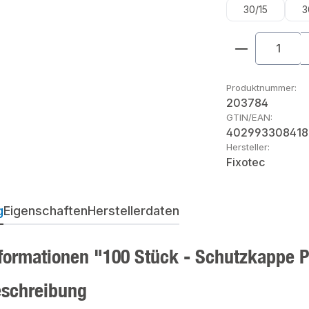
30/15
3
Produkt An
Produktnummer:
203784
GTIN/EAN:
402993308418
Hersteller:
Fixotec
g
Eigenschaften
Herstellerdaten
formationen "100 Stück - Schutzkappe 
eschreibung