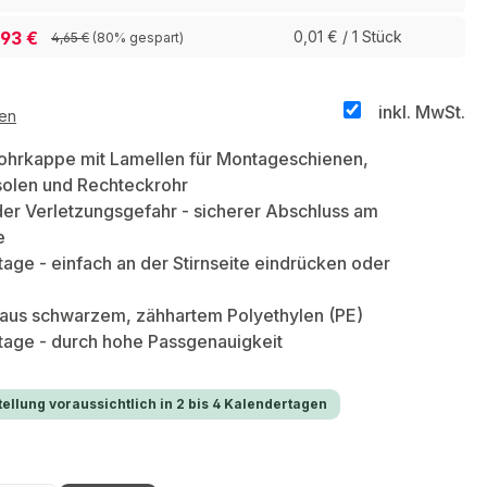
,93 €
0,01 € / 1 Stück
4,65 €
(80% gespart)
inkl. MwSt.
ten
ohrkappe mit Lamellen für Montageschienen,
olen und Rechteckrohr
er Verletzungsgefahr - sicherer Abschluss am
e
age - einfach an der Stirnseite eindrücken oder
aus schwarzem, zähhartem Polyethylen (PE)
tage - durch hohe Passgenauigkeit
ellung voraussichtlich in 2 bis 4 Kalendertagen
hlen