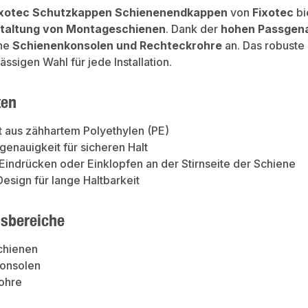
ixotec Schutzkappen Schienenendkappen
von
Fixotec
bi
taltung von Montageschienen
. Dank der
hohen Passgena
ene
Schienenkonsolen und Rechteckrohre
an. Das robuste
ässigen Wahl für jede Installation.
ten
t aus zähhartem Polyethylen (PE)
enauigkeit für sicheren Halt
Eindrücken oder Einklopfen an der Stirnseite der Schiene
esign für lange Haltbarkeit
sbereiche
chienen
onsolen
ohre