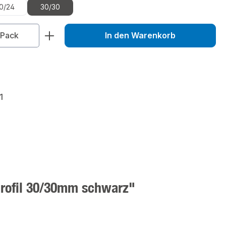
0/24
30/30
zahl: Gib den gewünschten Wert ein od
Pack
In den Warenkorb
1
Profil 30/30mm schwarz"