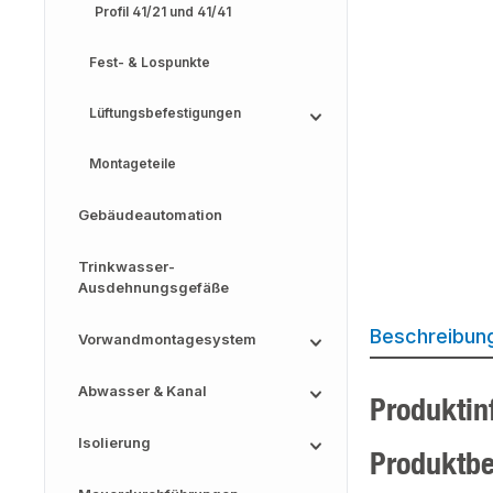
Profil 41/21 und 41/41
Fest- & Lospunkte
Lüftungsbefestigungen
Montageteile
Gebäudeautomation
Trinkwasser-
Ausdehnungsgefäße
Beschreibun
Vorwandmontagesystem
Abwasser & Kanal
Produktin
Isolierung
Produktb