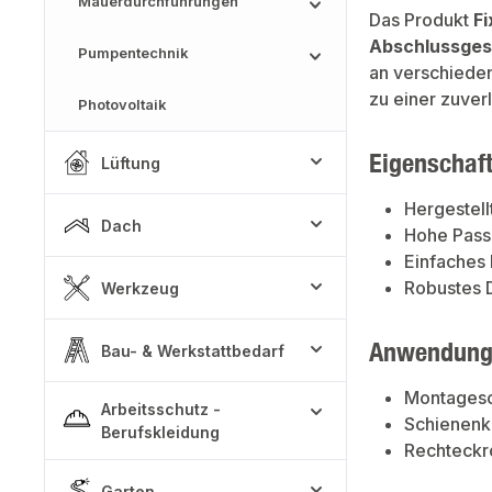
Mauerdurchführungen
Das Produkt
F
Abschlussges
Pumpentechnik
an verschied
zu einer zuverl
Photovoltaik
Eigenschaf
Lüftung
Hergestell
Dach
Hohe Passg
Einfaches 
Robustes D
Werkzeug
Anwendung
Bau- & Werkstattbedarf
Montages
Arbeitsschutz -
Schienenk
Berufskleidung
Rechteckr
Garten