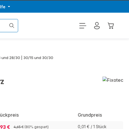
lfe
Warenkor
18 und 28/30 | 30/15 und 30/30
rz
tückpreis
Grundpreis
,93 €
0,01 € / 1 Stück
4,65 €
(80% gespart)