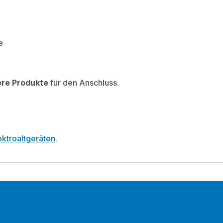
e
ere Produkte
für den Anschluss.
ktroaltgeräten
.