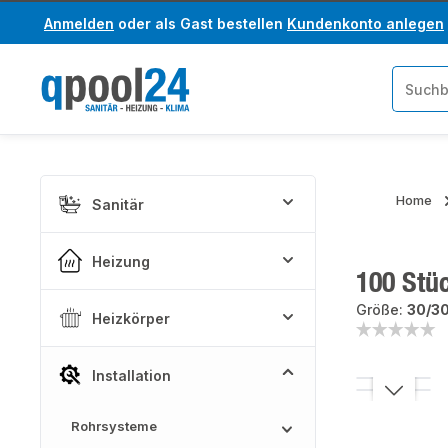
Anmelden
oder als Gast bestellen
Kundenkonto anlegen
um Hauptinhalt springen
Zur Suche springen
Home
Sanitär
Heizung
100 Stü
Größe:
30/3
Heizkörper
Installation
Bildergaler
Rohrsysteme