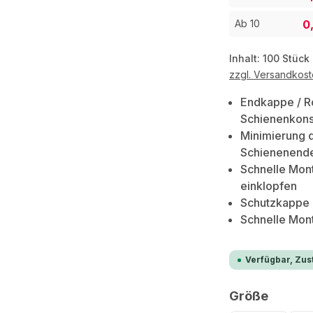
0
Ab
10
Inhalt:
100 Stück
zzgl. Versandkos
Endkappe / R
Schienenkons
Minimierung d
Schienenend
Schnelle Mont
einklopfen
Schutzkappe 
Schnelle Mon
Verfügbar, Zust
auswä
Größe