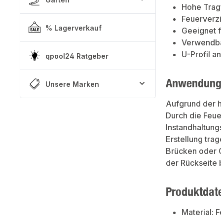
Hohe Tragf
Feuerverzi
% Lagerverkauf
Geeignet f
Verwendba
U-Profil an
qpool24 Ratgeber
Anwendung
Unsere Marken
Aufgrund der 
Durch die Feue
Instandhaltung
Erstellung tra
Brücken oder 
der Rückseite b
Produktdat
Material: 