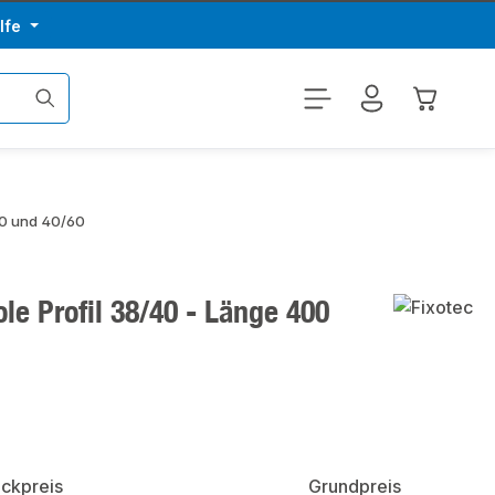
lfe
Warenkor
40 und 40/60
e Profil 38/40 - Länge 400
ückpreis
Grundpreis