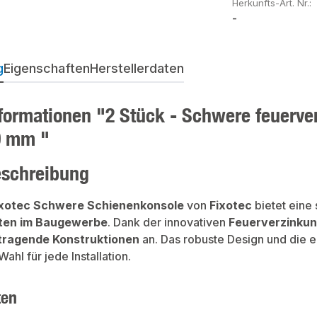
Herkunfts-Art. Nr.:
-
g
Eigenschaften
Herstellerdaten
formationen "2 Stück - Schwere feuerver
0 mm "
eschreibung
ixotec Schwere Schienenkonsole
von
Fixotec
bietet eine
ten im Baugewerbe
. Dank der innovativen
Feuerverzinku
tragende Konstruktionen
an. Das robuste Design und die 
ahl für jede Installation.
ten