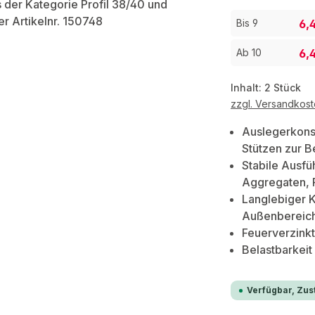
6,
Bis
9
6,
Ab
10
Inhalt:
2 Stück
zzgl. Versandkos
Auslegerkons
Stützen zur B
Stabile Ausfü
Aggregaten, 
Langlebiger 
Außenbereic
Feuerverzink
Belastbarkeit
Verfügbar, Zust