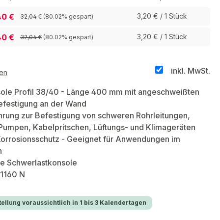
40 €
3,20 € / 1 Stück
32,04 €
(80.02% gespart)
40 €
3,20 € / 1 Stück
32,04 €
(80.02% gespart)
inkl. MwSt.
ten
ole Profil 38/40 - Länge 400 mm mit angeschweißten
efestigung an der Wand
hrung zur Befestigung von schweren Rohrleitungen,
Pumpen, Kabelpritschen, Lüftungs- und Klimageräten
Korrosionsschutz - Geeignet für Anwendungen im
h
te Schwerlastkonsole
 1160 N
ellung voraussichtlich in 1 bis 3 Kalendertagen