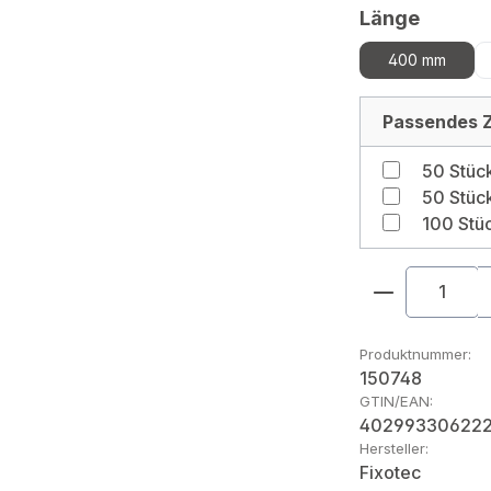
auswä
Länge
400 mm
Passendes Z
Produkt An
Produktnummer:
150748
GTIN/EAN:
40299330622
Hersteller:
Fixotec