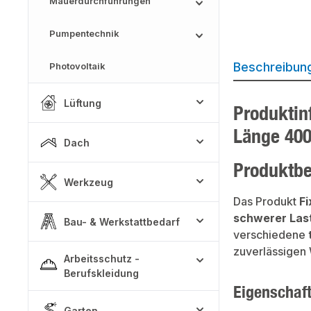
Mauerdurchführungen
Pumpentechnik
Beschreibun
Photovoltaik
Lüftung
Produktin
Länge 40
Dach
Produktb
Werkzeug
Das Produkt
F
schwerer Las
Bau- & Werkstattbedarf
verschiedene
zuverlässigen W
Arbeitsschutz -
Berufskleidung
Eigenschaf
Garten