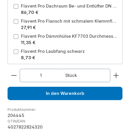
Flavent Pro Dachraum Be- und Entlüfter DN 75/ DN 110, mit Universal Klemm- und Schweißflansch ø 490mm Ausführung: Universal Klemm- und Schweißflansch für Bitumen und Kunststoff / Durchmesser: DN 75/ 110
86,70 €
Flavent Pro Flansch mit schmalem Klemmflansch Ausführung: Universal Klemmflansch für Kunststoff
27,91 €
Flavent Pro Dämmhülse KF7703 Durchmesser: DN 160
11,35 €
Flavent Pro Laubfang schwarz
8,73 €
Produkt Anzahl: Gib den gewünschten Wert ein od
Stück
In den Warenkorb
Produktnummer:
206445
GTIN/EAN:
4027822824320