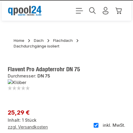
Zum Hauptinhalt springen
Warenk
Home
Dach
Flachdach
Dachdurchgänge isoliert
Flavent Pro Adapterrohr DN 75
Durchmesser:
DN 75
Bildergalerie überspringen
Regulärer Preis:
25,29 €
Inhalt:
1 Stück
inkl. MwSt.
zzgl. Versandkosten