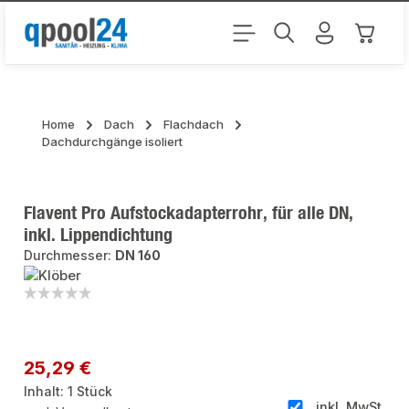
Zum Hauptinhalt springen
Warenk
Home
Dach
Flachdach
Dachdurchgänge isoliert
Flavent Pro Aufstockadapterrohr, für alle DN,
inkl. Lippendichtung
Durchmesser:
DN 160
Bildergalerie überspringen
Regulärer Preis:
25,29 €
Inhalt:
1 Stück
inkl. MwSt.