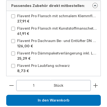
Passendes Zubehör direkt mitbestellen:
Flavent Pro Flansch mit schmalem Klemmflansch Ausführung: Universal Klemmflansch für Kunststoff
27,91 €
Flavent Pro Flansch mit Kunststoffmanschette für Bauder Thermoplan T TL silbergrau Ausführung: Bauder Thermoplan T TL silbergrau
61,91 €
Flavent Pro Dachraum Be- und Entlüfter DN 125/ DN 160 mit Universal Klemm- und Schweißflansch ø 490mm Ausführung: Universal Klemm- und Schweißflansch für Bitumen und Kunststoff / Durchmesser: DN 125/ 160
126,00 €
Flavent Pro Dämmpaketverlängerung inkl. Lippendichtung Durchmesser: DN 160
25,29 €
Flavent Pro Laubfang schwarz
8,73 €
Produkt Anzahl: Gib den gewünschten Wert ein od
Stück
In den Warenkorb