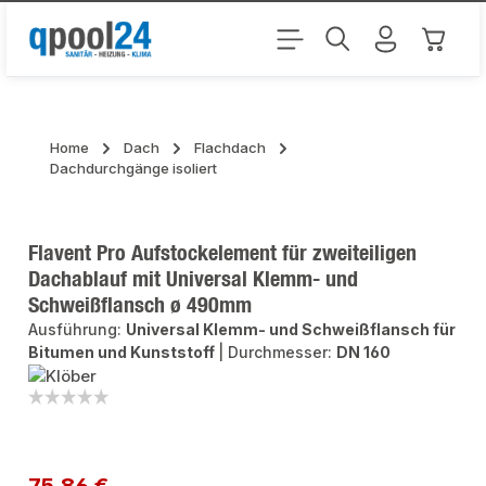
Zum Hauptinhalt springen
Warenk
Home
Dach
Flachdach
Dachdurchgänge isoliert
Flavent Pro Aufstockelement für zweiteiligen
Dachablauf mit Universal Klemm- und
Schweißflansch ø 490mm
Ausführung:
Universal Klemm- und Schweißflansch für
Bitumen und Kunststoff
|
Durchmesser:
DN 160
Bildergalerie überspringen
Regulärer Preis:
75,86 €