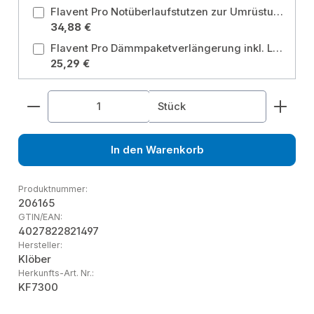
Flavent Pro Notüberlaufstutzen zur Umrüstung von Dachabläufen als Notüberlauf, max. Anstauhöhe 80mm
34,88 €
Flavent Pro Dämmpaketverlängerung inkl. Lippendichtung Durchmesser: DN 160
25,29 €
Produkt Anzahl: Gib den gewünschten Wert ein od
Stück
In den Warenkorb
Produktnummer:
206165
GTIN/EAN:
4027822821497
Hersteller:
Klöber
Herkunfts-Art. Nr.:
KF7300