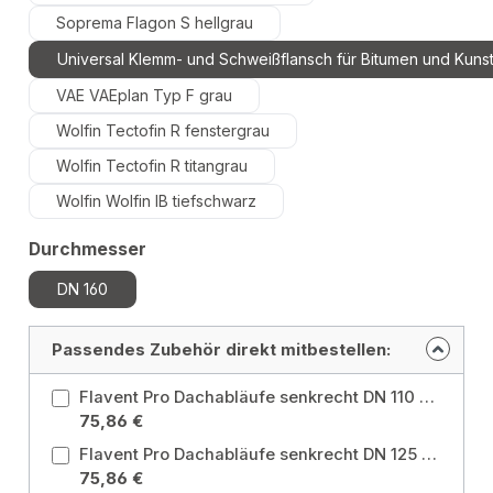
Soprema Flagon S hellgrau
Universal Klemm- und Schweißflansch für Bitumen und Kunst
VAE VAEplan Typ F grau
Wolfin Tectofin R fenstergrau
Wolfin Tectofin R titangrau
Wolfin Wolfin IB tiefschwarz
auswählen
Durchmesser
DN 160
Passendes Zubehör direkt mitbestellen:
Flavent Pro Dachabläufe senkrecht DN 110 mit mit Universal Klemm- und Schweißflansch ø 490mm Ausführung: Universal Klemm- und Schweißflansch für Bitumen und Kunststoff / Durchmesser: DN 110
75,86 €
Flavent Pro Dachabläufe senkrecht DN 125 mit Universal Klemm- und Schweißflansch ø 490mm Ausführung: Universal Klemm- und Schweißflansch für Bitumen und Kunststoff / Durchmesser: DN 125
75,86 €