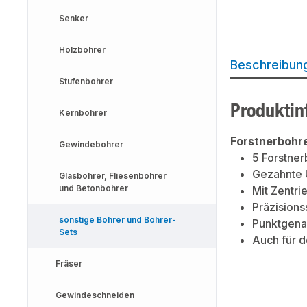
Senker
Holzbohrer
Beschreibun
Stufenbohrer
Produktin
Kernbohrer
Forstnerbohre
Gewindebohrer
5 Forstner
Gezahnte U
Glasbohrer, Fliesenbohrer
und Betonbohrer
Mit Zentr
Präzisions
sonstige Bohrer und Bohrer-
Punktgenau
Sets
Auch für 
Fräser
Gewindeschneiden