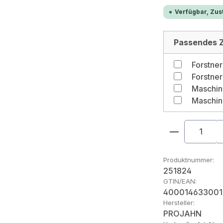
Verfügbar, Zust
Passendes Z
Forstne
Produkt An
Produktnummer:
251824
GTIN/EAN:
400014633001
Hersteller:
PROJAHN