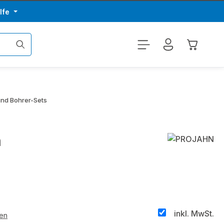
lfe
Warenkor
und Bohrer-Sets
m
inkl. MwSt.
ten