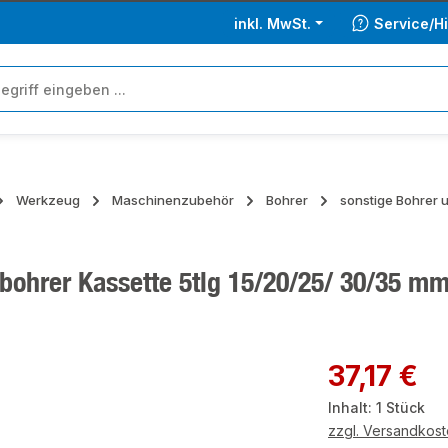
inkl. MwSt.
Service/Hi
Werkzeug
Maschinenzubehör
Bohrer
sonstige Bohrer 
rbohrer Kassette 5tlg 15/20/25/ 30/35 m
ie überspringen
Regulärer Preis:
37,17 €
Inhalt:
1 Stück
zzgl. Versandkos