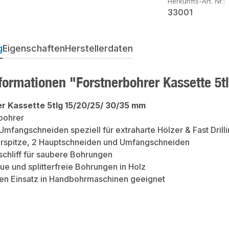
Herkunfts-Art. Nr.:
33001
g
Eigenschaften
Herstellerdaten
formationen "Forstnerbohrer Kassette 5t
r Kassette 5tlg 15/20/25/ 30/35 mm
bohrer
mfangschneiden speziell für extraharte Hölzer & Fast Drill
ierspitze, 2 Hauptschneiden und Umfangschneiden
schliff für saubere Bohrungen
e und splitterfreie Bohrungen in Holz
den Einsatz in Handbohrmaschinen geeignet