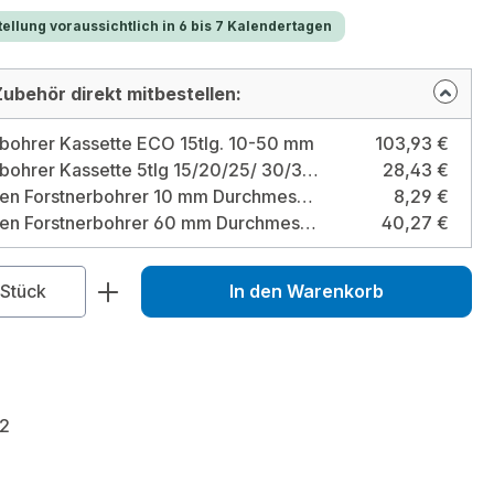
ellung voraussichtlich in 6 bis 7 Kalendertagen
ubehör direkt mitbestellen:
rbohrer Kassette ECO 15tlg. 10-50 mm
103,93 €
Forstnerbohrer Kassette 5tlg 15/20/25/ 30/35 mm ECO, ungezahnt
28,43 €
Maschinen Forstnerbohrer 10 mm Durchmesser: 10 mm
8,29 €
Maschinen Forstnerbohrer 60 mm Durchmesser: 60 mm
40,27 €
zahl: Gib den gewünschten Wert ein od
Stück
In den Warenkorb
2