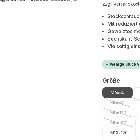
zzgl. Versandkos
Stockschraube
Mit reduzier
Gewalztes me
Sechskant-Sc
Vielseitig ein
Wenige Stück v
auswä
Größe
M6x50
M8x50
(Diese Option
M8x120
(Diese Optio
M8x200
(Diese Optio
M10x120