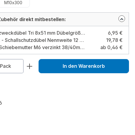
M10x300
ubehör direkt mitbestellen:
TOX Allzweckdübel Tri 8x51 mm Dübelgröße: 8x51 mm / Typ: Box
6,95 €
10 Stück - Schallschutzdübel Nennweite 12 mit Bund Bohrloch 12 x 50 mm Größe: 12 mm - mit Bund
19,78 €
Fixotec Schiebemutter M6 verzinkt 38/40mm - 10 Stück
ab 0,46 €
zahl: Gib den gewünschten Wert ein od
Pack
In den Warenkorb
6