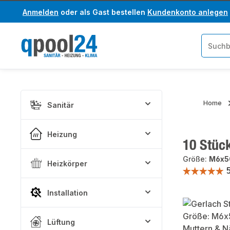
Anmelden
oder als Gast bestellen
Kundenkonto anlegen
um Hauptinhalt springen
Zur Suche springen
Home
Sanitär
Heizung
10 Stüc
Größe:
M6x5
Heizkörper
Installation
Bildergaler
Lüftung