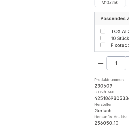
M10x250
Passendes Z
Produkt An
Produktnummer:
230609
GTIN/EAN:
425186980533
Hersteller:
Gerlach
Herkunfts-Art. Nr.:
256050_10