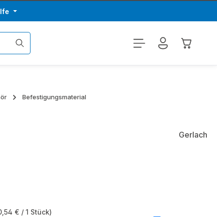
lfe
Warenkor
hör
Befestigungsmaterial
Gerlach
0,54 € / 1 Stück)