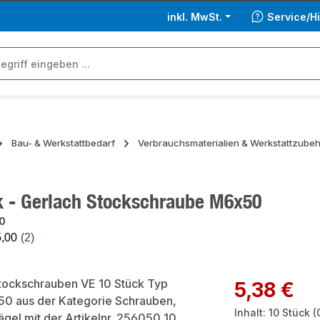
inkl. MwSt.
Service/Hi
Bau- & Werkstattbedarf
Verbrauchsmaterialien & Werkstattzube
k - Gerlach Stockschraube M6x50
0
ie überspringen
Regulärer Preis:
5,38 €
Inhalt:
10 Stück
(