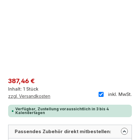
Regulärer Preis:
387,46 €
Inhalt:
1 Stück
inkl. MwSt.
zzgl. Versandkosten
Verfügbar, Zustellung voraussichtlich in 3 bis 4
Kalendertagen
Passendes Zubehör direkt mitbestellen: