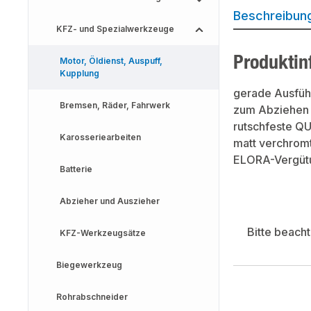
Beschreibun
KFZ- und Spezialwerkzeuge
Produktin
Motor, Öldienst, Auspuff,
Kupplung
gerade Ausfüh
Bremsen, Räder, Fahrwerk
zum Abziehen 
rutschfeste Q
Karosseriearbeiten
matt verchrom
ELORA-Vergütu
Batterie
Abzieher und Auszieher
Bitte beach
KFZ-Werkzeugsätze
Biegewerkzeug
Rohrabschneider