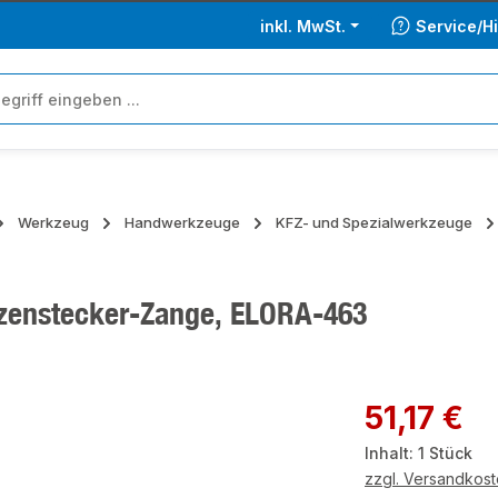
inkl. MwSt.
Service/Hi
Werkzeug
Handwerkzeuge
KFZ- und Spezialwerkzeuge
zenstecker-Zange, ELORA-463
ie überspringen
Regulärer Preis:
51,17 €
Inhalt:
1 Stück
zzgl. Versandkos