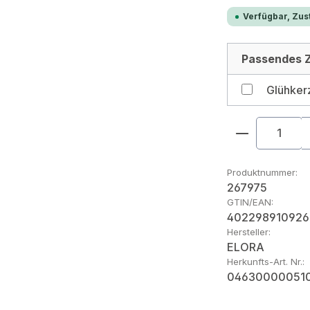
Verfügbar, Zust
Passendes Z
Glühker
Produkt An
Produktnummer:
267975
GTIN/EAN:
402298910926
Hersteller:
ELORA
Herkunfts-Art. Nr.:
04630000051