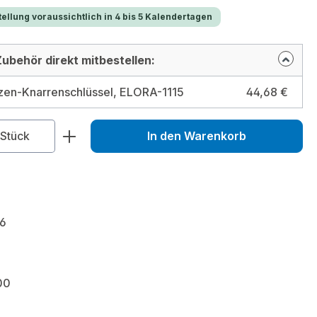
ellung voraussichtlich in 4 bis 5 Kalendertagen
ubehör direkt mitbestellen:
zen-Knarrenschlüssel, ELORA-1115
44,68 €
zahl: Gib den gewünschten Wert ein od
Stück
In den Warenkorb
6
00