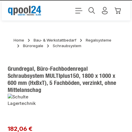
Zum Hauptinhalt springen
Warenk
Home
Bau- & Werkstattbedarf
Regalsysteme
Büroregale
Schraubsystem
Grundregal, Büro-Fachbodenregal
Schraubsystem MULTIplus150, 1800 x 1000 x
600 mm (HxBxT), 5 Fachböden, verzinkt, ohne
Mittelanschag
Bildergalerie überspringen
Regulärer Preis:
182,06 €