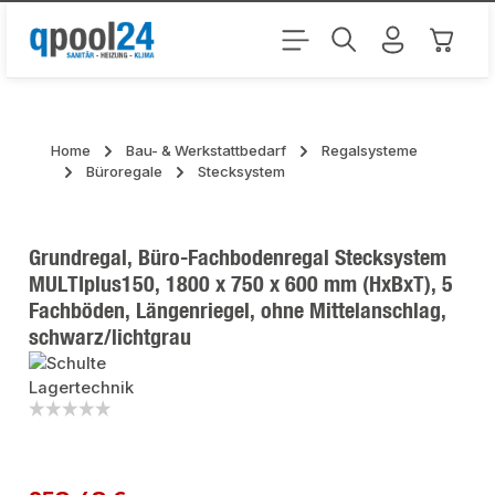
Zum Hauptinhalt springen
Warenk
Home
Bau- & Werkstattbedarf
Regalsysteme
Büroregale
Stecksystem
Grundregal, Büro-Fachbodenregal Stecksystem
MULTIplus150, 1800 x 750 x 600 mm (HxBxT), 5
Fachböden, Längenriegel, ohne Mittelanschlag,
schwarz/lichtgrau
Bildergalerie überspringen
Regulärer Preis: