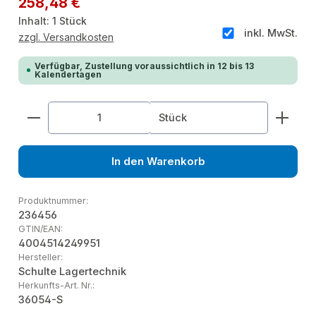
258,48 €
Inhalt:
1 Stück
inkl. MwSt.
zzgl. Versandkosten
Verfügbar, Zustellung voraussichtlich in 12 bis 13
Kalendertagen
Produkt Anzahl: Gib den gewünschten Wert ein od
Stück
In den Warenkorb
Produktnummer:
236456
GTIN/EAN:
4004514249951
Hersteller:
Schulte Lagertechnik
Herkunfts-Art. Nr.:
36054-S