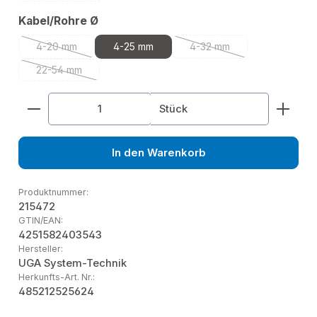
auswählen
Kabel/Rohre Ø
4-20 mm
4-25 mm
4-32 mm
(Diese Option ist zurzeit nicht verfügbar.)
(Diese Option ist zurzeit n
22-54 mm
(Diese Option ist zurzeit nicht verfügbar.)
Produkt Anzahl: Gib den gewünschten Wert ein od
Stück
In den Warenkorb
Produktnummer:
215472
GTIN/EAN:
4251582403543
Hersteller:
UGA System-Technik
Herkunfts-Art. Nr.:
485212525624