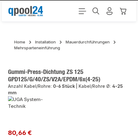
Zum Hauptinhalt springen
Warenk
Home
Installation
Mauerdurchführungen
Mehrsparteneinführung
Gummi-Press-Dichtung ZS 125
GPD125/G/40/ZS/V2A/EPDM/6x(4-25)
Anzahl Kabel/Rohre:
0-6 Stück
|
Kabel/Rohre Ø:
4-25
mm
Bildergalerie überspringen
Regulärer Preis:
80,66 €