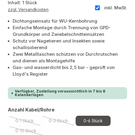
Inhalt:
1 Stück
inkl. MwSt.
zzgl. Versandkosten
Dichtungseinsatz für WU-Kernbohrung
Einfache Montage durch Trennung von GPD-
Grundkörper und Zwiebelschnitteinsätzen
Schutz vor Nagetieren und Insekten sowie
schallisolierend
Zwei Metalllaschen schützen vor Durchrutschen
und dienen als Montagehilfe
Gas- und wasserdicht bis 2,5 bar - geprüft von
Lloyd's Register
Verfügbar, Zustellung voraussichtlich in 7 bis 8
Kalendertagen
auswählen
Anzahl Kabel/Rohre
0-1 Stück
0-3 Stück
0-6 Stück
(Diese Option ist zurzeit nicht verfügbar.)
(Diese Option ist zurzeit nicht verfügbar.)
0-10 Stück
(Diese Option ist zurzeit nicht verfügbar.)