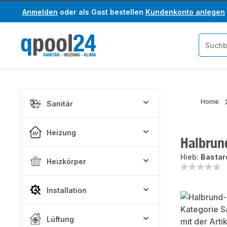
Anmelden
oder als Gast bestellen
Kundenkonto anlegen
um Hauptinhalt springen
Zur Suche springen
Home
Sanitär
Heizung
Halbrun
Hieb:
Bastard
Heizkörper
Installation
Bildergaler
Lüftung