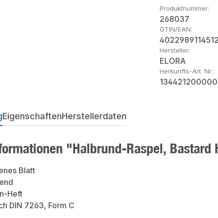
Produktnummer:
268037
GTIN/EAN:
402298911451
Hersteller:
ELORA
Herkunfts-Art. Nr.:
134421200000
g
Eigenschaften
Herstellerdaten
formationen "Halbrund-Raspel, Bastard
enes Blatt
fend
n-Heft
ch DIN 7263, Form C