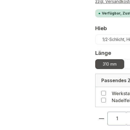
zzgl. Versandkos
Verfügbar, Zust
auswähl
Hieb
1/2-Schlicht, H
auswä
Länge
310 mm
Passendes Z
Werkstat
Nadelfe
Produkt An