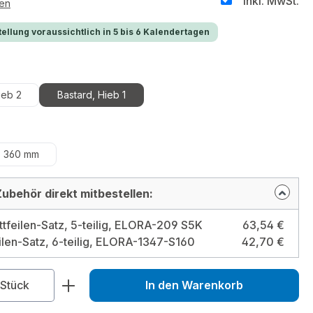
inkl. MwSt.
ten
ellung voraussichtlich in 5 bis 6 Kalendertagen
en
ieb 2
Bastard, Hieb 1
hlen
360 mm
ubehör direkt mitbestellen:
tfeilen-Satz, 5-teilig, ELORA-209 S5K
63,54 €
ilen-Satz, 6-teilig, ELORA-1347-S160
42,70 €
zahl: Gib den gewünschten Wert ein od
Stück
In den Warenkorb