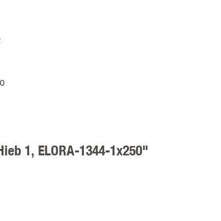
2
0
 Hieb 1, ELORA-1344-1x250"