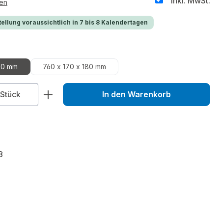
inkl. MwSt.
ten
ellung voraussichtlich in 7 bis 8 Kalendertagen
hlen
80 mm
760 x 170 x 180 mm
zahl: Gib den gewünschten Wert ein od
Stück
In den Warenkorb
8