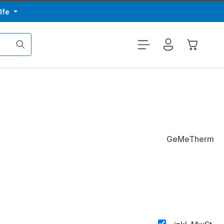
lfe
Warenkor
GeMeTherm