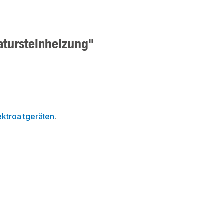
atursteinheizung"
ktroaltgeräten
.