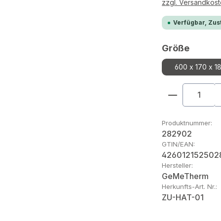
zzgl. Versandkos
Verfügbar, Zust
auswä
Größe
600 x 170 x 1
Produkt An
Produktnummer:
282902
GTIN/EAN:
426012152502
Hersteller:
GeMeTherm
Herkunfts-Art. Nr.:
ZU-HAT-01