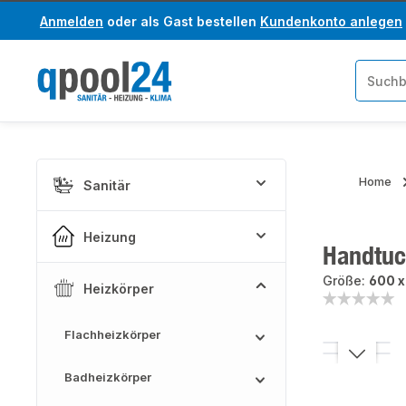
Anmelden
oder als Gast bestellen
Kundenkonto anlegen
um Hauptinhalt springen
Zur Suche springen
Home
Sanitär
Heizung
Handtuch
Größe:
600 x
Heizkörper
Flachheizkörper
Bildergaler
Badheizkörper