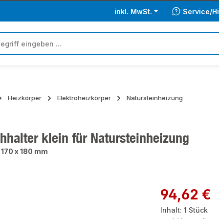
inkl. MwSt.
Service/Hi
Heizkörper
Elektroheizkörper
Natursteinheizung
halter klein für Natursteinheizung
 170 x 180 mm
ie überspringen
Regulärer Preis:
94,62 €
Inhalt:
1 Stück