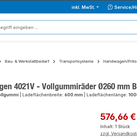
inkl. MwSt.
Service/Hi
Bau- & Werkstattbedarf
Transportsysteme
Handwagen/Prit
en 4021V - Vollgummiräder Ø260 mm B
ollgummi
|
Ladeflächenbreite:
600 mm
|
Ladeflächenlänge:
10
ie überspringen
Regulärer Preis:
576,66 €
Inhalt:
1 Stück
zzgl. Versandkos