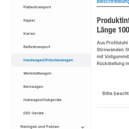
Beschreibun
Plattentransport
Produktin
Kipper
Länge 10
Karren
Aus Profilstah
Reifentransport
Stirnwänden 3
mit Vollgummib
Handwagen/Pritschenwagen
Rückstellung i
Werkstattwagen
Bürowagen
Bitte beach
Hubwagen/Hubgeräte
ESD-Geräte
Reinigen und Putzen