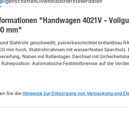
g
Eigenschaften
Downloads
Herstellerdaten
formationen "Handwagen 4021V - Vollg
00 mm"
l und Stahlrohr geschweißt, pulverbeschichtet brillantblau 
00 mm hoch, Stahlrohrrahmen mit wasserfesten Sperrholz. 
ereifung, Naben mit Rollenlager. Deichsel mit Sicherheitsh
n Ruheposition. Automatische Feststellbremse auf die Vorde
ten Sie die
Hinweise zur Entsorgung von Verpackung und Ele