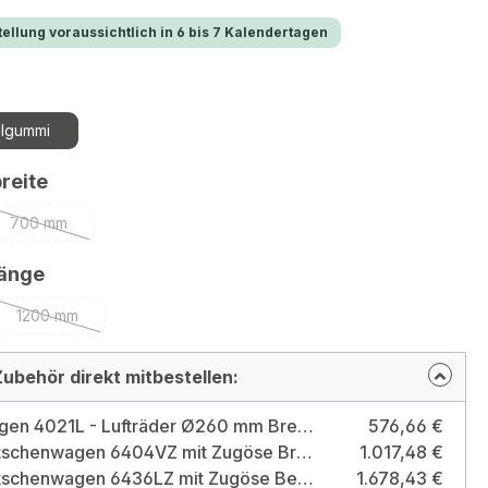
ellung voraussichtlich in 6 bis 7 Kalendertagen
swählen
llgummi
auswählen
reite
700 mm
(Diese Option ist zurzeit nicht verfügbar.)
auswählen
länge
1200 mm
(Diese Option ist zurzeit nicht verfügbar.)
ubehör direkt mitbestellen:
Handwagen 4021L - Lufträder Ø260 mm Breite 600 mm, Länge 1000 mm Bereifung: Luft / Ladeflächenbreite: 600 mm / Ladeflächenlänge: 1000 mm
576,66 €
Handpritschenwagen 6404VZ mit Zugöse Breite 800 mm, Länge 1200 mm, Bereifung Vollgummi Bereifung: Vollgummi / Ladeflächenbreite: 800 mm / Ladeflächenlänge: 1200 mm
1.017,48 €
Handpritschenwagen 6436LZ mit Zugöse Bereifung Luft, Länge 2000 mm, Breite 1000 mm Bereifung: Luft / Ladeflächenbreite: 1000 mm / Ladeflächenlänge: 2000 mm
1.678,43 €