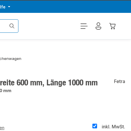
lfe
Warenkor
schenwagen
reite 600 mm, Länge 1000 mm
Fetra
00 mm
inkl. MwSt.
ten