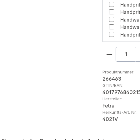
Produkt An
Produktnummer:
266463
GTIN/EAN:
401797684021
Hersteller:
Fetra
Herkunfts-Art. Nr.:
4021V