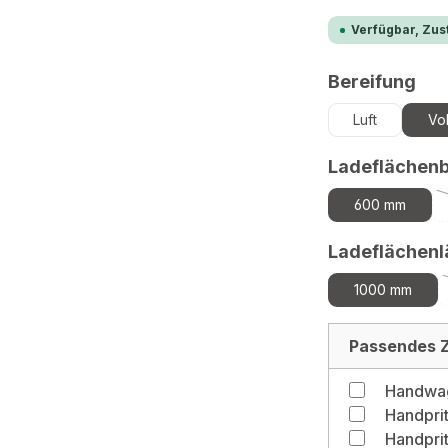
Verfügbar, Zust
au
Bereifung
Luft
Vo
Ladeflächenb
600 mm
Ladeflächen
1000 mm
Passendes Z