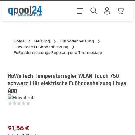
Zum Hauptinhalt springen
Warenk
Home
Heizung
Fußbodenheizung
Howatech Fußbodenheizung
Fußbodenheizungs Regelung und Thermostate
HoWaTech Temperaturregler WLAN Touch 750
schwarz | für elektrische Fußbodenheizung | tuya
App
Bildergalerie überspringen
Regulärer Preis:
91,56 €