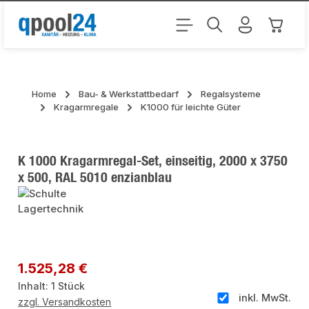
Zum Hauptinhalt springen
Warenk
Home
Bau- & Werkstattbedarf
Regalsysteme
Kragarmregale
K1000 für leichte Güter
K 1000 Kragarmregal-Set, einseitig, 2000 x 3750
x 500, RAL 5010 enzianblau
Bildergalerie überspringen
Regulärer Preis:
1.525,28 €
Inhalt:
1 Stück
inkl. MwSt.
zzgl. Versandkosten