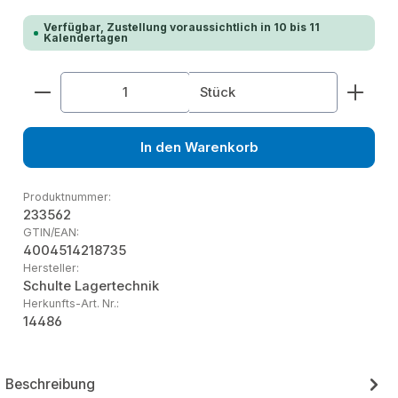
Verfügbar, Zustellung voraussichtlich in 10 bis 11
Kalendertagen
Produkt Anzahl: Gib den gewünschten Wert ein od
Stück
In den Warenkorb
Produktnummer:
233562
GTIN/EAN:
4004514218735
Hersteller:
Schulte Lagertechnik
Herkunfts-Art. Nr.:
14486
Beschreibung