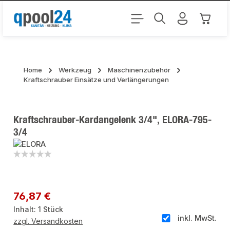
Zum Hauptinhalt springen
Warenk
Home
Werkzeug
Maschinenzubehör
Kraftschrauber Einsätze und Verlängerungen
Kraftschrauber-Kardangelenk 3/4", ELORA-795-
3/4
Bildergalerie überspringen
Regulärer Preis:
76,87 €
Inhalt:
1 Stück
inkl. MwSt.
zzgl. Versandkosten