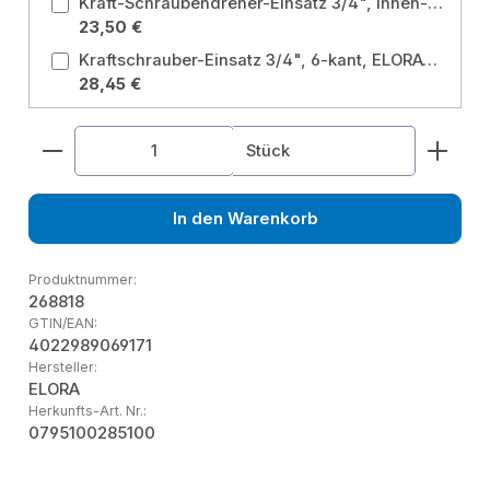
Kraft-Schraubendreher-Einsatz 3/4", Innen-Sechskant, ELORA-791IN-19 mm Schlüsselweite: 19 mm
23,50 €
Kraftschrauber-Einsatz 3/4", 6-kant, ELORA-791-1.1/2" AF Schlüsselweite: 1.1/2 Zoll
28,45 €
Produkt Anzahl: Gib den gewünschten Wert ein od
Stück
In den Warenkorb
Produktnummer:
268818
GTIN/EAN:
4022989069171
Hersteller:
ELORA
Herkunfts-Art. Nr.:
0795100285100