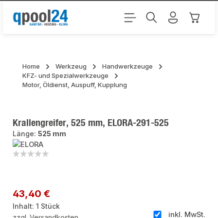
Zum Hauptinhalt springen
Warenk
Home
Werkzeug
Handwerkzeuge
KFZ- und Spezialwerkzeuge
Motor, Öldienst, Auspuff, Kupplung
Krallengreifer, 525 mm, ELORA-291-525
Länge:
525 mm
Bildergalerie überspringen
Regulärer Preis:
43,40 €
Inhalt:
1 Stück
inkl. MwSt.
zzgl. Versandkosten