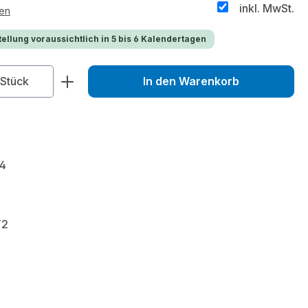
inkl. MwSt.
ten
ellung voraussichtlich in 5 bis 6 Kalendertagen
zahl: Gib den gewünschten Wert ein od
Stück
In den Warenkorb
4
T2