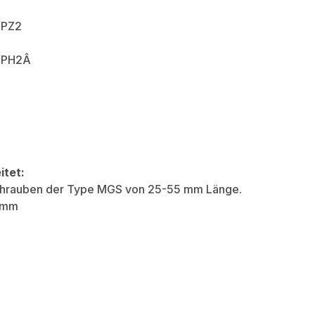
t PZ2
t PH2Â
itet:
hrauben der Type MGS von 25-55 mm Länge.
5 mm