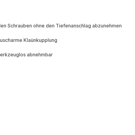
nden Schrauben ohne den Tiefenanschlag abzunehmen
räuscharme Klaünkupplung
 werkzeuglos abnehmbar