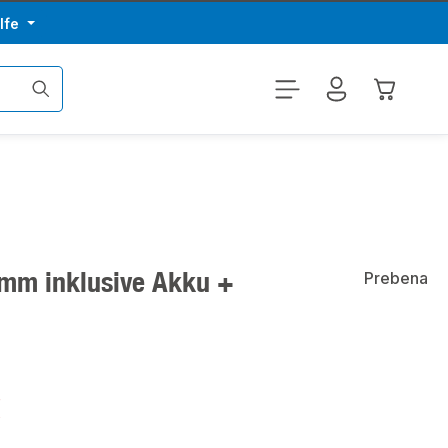
lfe
Warenkor
 mm inklusive Akku +
Prebena
€