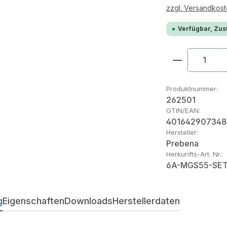
zzgl. Versandkos
Verfügbar, Zust
Produkt An
Produktnummer:
262501
GTIN/EAN:
401642907348
Hersteller:
Prebena
Herkunfts-Art. Nr.:
6A-MGS55-SE
g
Eigenschaften
Downloads
Herstellerdaten