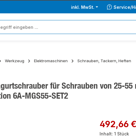
inkl. MwSt.
Service/Hi
Werkzeug
Elektromaschinen
Schrauben, Tackern, Heften
gurtschrauber für Schrauben von 25-55
tion 6A-MGS55-SET2
ie überspringen
Regulärer Preis:
492,66 
Inhalt:
1 Stück