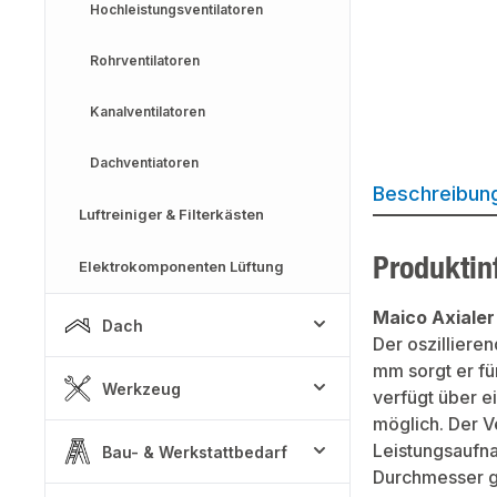
Hochleistungsventilatoren
Rohrventilatoren
Kanalventilatoren
Dachventiatoren
Beschreibun
Luftreiniger & Filterkästen
Produktin
Elektrokomponenten Lüftung
Maico Axiale
Dach
Der oszilliere
mm sorgt er fü
Werkzeug
verfügt über ei
möglich. Der V
Leistungsaufna
Bau- & Werkstattbedarf
Durchmesser gr