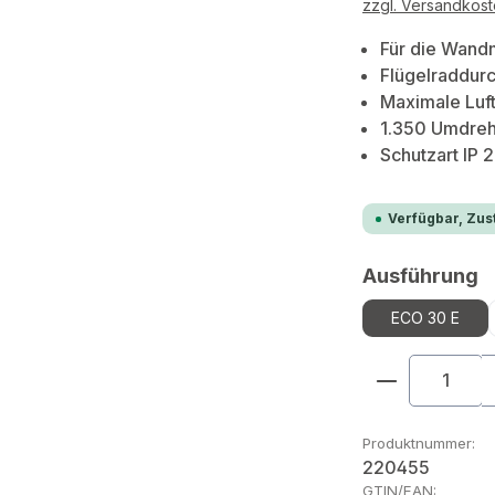
zzgl. Versandkos
Für die Wand
Flügelraddu
Maximale Luf
1.350 Umdreh
Schutzart IP 
Verfügbar, Zust
a
Ausführung
ECO 30 E
Produkt An
Produktnummer:
220455
GTIN/EAN: