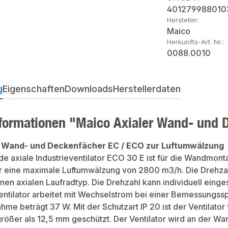
401279988010
Hersteller:
Maico
Herkunfts-Art. Nr.:
0088.0010
g
Eigenschaften
Downloads
Herstellerdaten
formationen "Maico Axialer Wand- und 
r Wand- und Deckenfächer EC / ECO zur Luftumwälzung
nde axiale Industrieventilator ECO 30 E ist für die Wandmo
r eine maximale Luftumwälzung von 2800 m3/h. Die Drehzah
nen axialen Laufradtyp. Die Drehzahl kann individuell einges
entilator arbeitet mit Wechselstrom bei einer Bemessungs
hme beträgt 37 W. Mit der Schutzart IP 20 ist der Ventilat
ößer als 12,5 mm geschützt. Der Ventilator wird an der Wan