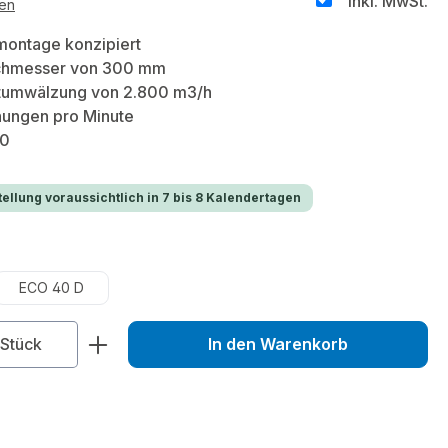
inkl. MwSt.
ten
montage konzipiert
rchmesser von 300 mm
tumwälzung von 2.800 m3/h
ungen pro Minute
20
ellung voraussichtlich in 7 bis 8 Kalendertagen
uswählen
ECO 40 D
zahl: Gib den gewünschten Wert ein od
Stück
In den Warenkorb