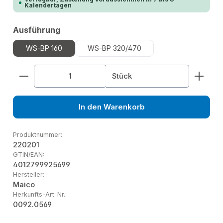
Kalendertagen
auswählen
Ausführung
WS-BP 160
WS-BP 320/470
Produkt Anzahl: Gib den gewünschten Wert ein od
Stück
In den Warenkorb
Produktnummer:
220201
GTIN/EAN:
4012799925699
Hersteller:
Maico
Herkunfts-Art. Nr.:
0092.0569