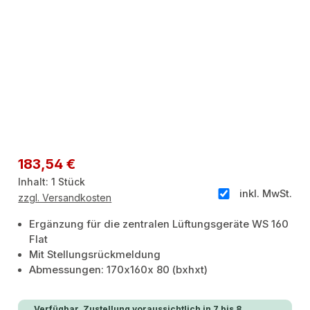
Regulärer Preis:
183,54 €
Inhalt:
1 Stück
inkl. MwSt.
zzgl. Versandkosten
Ergänzung für die zentralen Lüftungsgeräte WS 160
Flat
Mit Stellungsrückmeldung
Abmessungen: 170x160x 80 (bxhxt)
Verfügbar, Zustellung voraussichtlich in 7 bis 8