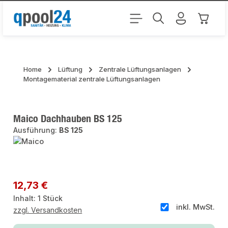
Zum Hauptinhalt springen
Warenk
Home
Lüftung
Zentrale Lüftungsanlagen
Montagematerial zentrale Lüftungsanlagen
Maico Dachhauben BS 125
Ausführung:
BS 125
Bildergalerie überspringen
Regulärer Preis:
12,73 €
Inhalt:
1 Stück
inkl. MwSt.
zzgl. Versandkosten