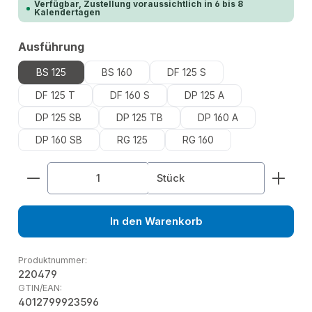
Verfügbar, Zustellung voraussichtlich in 6 bis 8
Kalendertagen
auswählen
Ausführung
BS 125
BS 160
DF 125 S
DF 125 T
DF 160 S
DP 125 A
DP 125 SB
DP 125 TB
DP 160 A
DP 160 SB
RG 125
RG 160
Produkt Anzahl: Gib den gewünschten Wert ein od
Stück
In den Warenkorb
Produktnummer:
220479
GTIN/EAN:
4012799923596