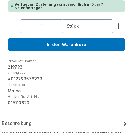
Verfügbar, Zustellung voraussichtlich in 5 bis 7
Kalendertagen
Produkt Anzahl: Gib den gewünschten Wert ein od
Stück
In den Warenkorb
Produktnummer:
219793
GTIN/EAN:
4012799578239
Hersteller:
Maico
Herkunfts-Art. Nr.:
0157.0823
Beschreibung