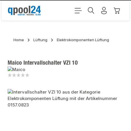
Zum Hauptinhalt springen
Warenk
Home
Lüftung
Elektrokomponenten Lüftung
Maico Intervallschalter VZI 10
Bildergalerie überspringen