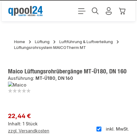
Zum Hauptinhalt springen
Warenk
Home
Lüftung
Luftführung & Luftverteilung
Lüftungsrohrsystem MAICOTherm MT
Maico Lüftungsrohrübergänge MT-Ü180, DN 160
Ausführung:
MT-Ü180, DN 160
Bildergalerie überspringen
Regulärer Preis:
22,44 €
Inhalt:
1 Stück
inkl. MwSt.
zzgl. Versandkosten