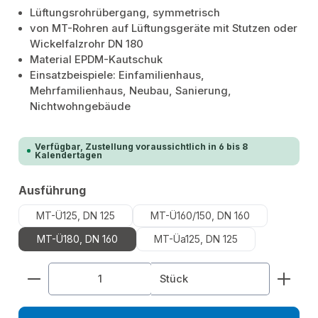
Lüftungsrohrübergang, symmetrisch
von MT-Rohren auf Lüftungsgeräte mit Stutzen oder
Wickelfalzrohr DN 180
Material EPDM-Kautschuk
Einsatzbeispiele: Einfamilienhaus,
Mehrfamilienhaus, Neubau, Sanierung,
Nichtwohngebäude
Verfügbar, Zustellung voraussichtlich in 6 bis 8
Kalendertagen
auswählen
Ausführung
MT-Ü125, DN 125
MT-Ü160/150, DN 160
MT-Ü180, DN 160
MT-Üa125, DN 125
Produkt Anzahl: Gib den gewünschten Wert ein od
Stück