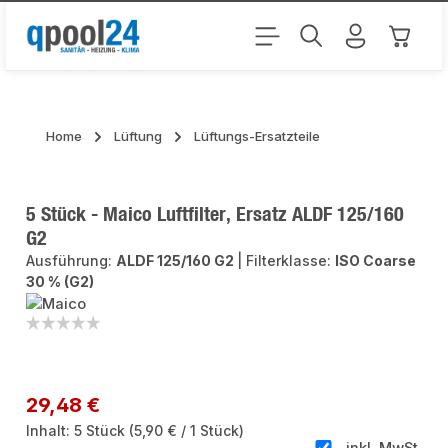
Zum Hauptinhalt springen
Warenk
Home
Lüftung
Lüftungs-Ersatzteile
5 Stück - Maico Luftfilter, Ersatz ALDF 125/160
G2
Ausführung:
ALDF 125/160 G2
|
Filterklasse:
ISO Coarse
30 % (G2)
Bildergalerie überspringen
Regulärer Preis:
29,48 €
Inhalt:
5 Stück
(5,90 € / 1 Stück)
inkl. MwSt.