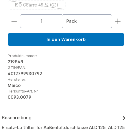
ISO Coarse 45 % (G3)
(Diese Option ist zurzeit nicht verfügbar.)
Produkt Anzahl: Gib den gewünschten Wert ein od
Pack
In den Warenkorb
Produktnummer:
219848
GTIN/EAN:
4012799930792
Hersteller:
Maico
Herkunfts-Art. Nr.:
0093.0079
Beschreibung
Ersatz-Luftfilter für Außenluftdurchlässe ALD 125, ALD 125