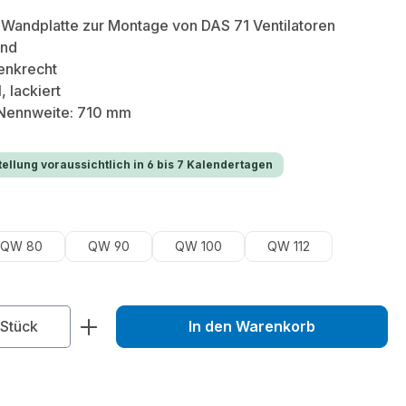
 Wandplatte zur Montage von DAS 71 Ventilatoren
and
enkrecht
, lackiert
 Nennweite: 710 mm
ellung voraussichtlich in 6 bis 7 Kalendertagen
uswählen
QW 80
QW 90
QW 100
QW 112
zahl: Gib den gewünschten Wert ein od
Stück
In den Warenkorb