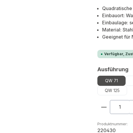
Quadratische
Einbauort: W
Einbaulage: s
Material: Stahl
Geeignet für
Verfügbar, Zust
a
Ausführung
QW 71
QW 125
Produkt An
Produktnummer:
220430