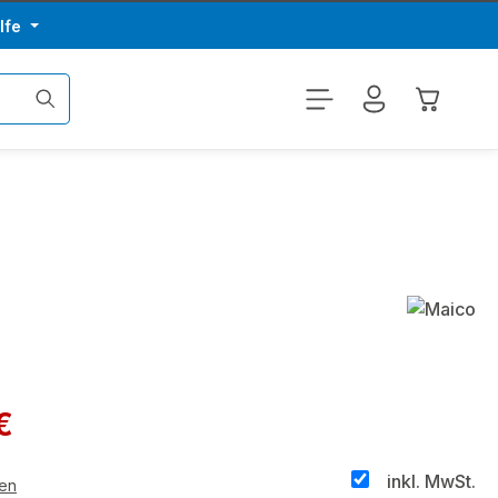
lfe
Warenkor
€
inkl. MwSt.
ten