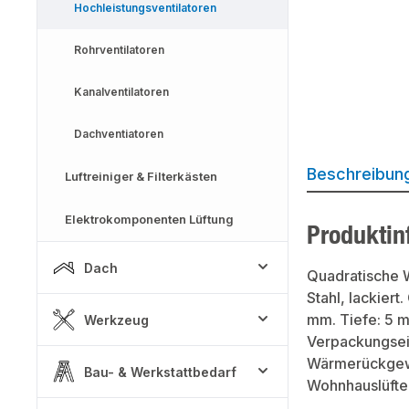
Hochleistungsventilatoren
Rohrventilatoren
Kanalventilatoren
Dachventiatoren
Beschreibun
Luftreiniger & Filterkästen
Elektrokomponenten Lüftung
Produktin
Dach
Quadratische W
Stahl, lackier
mm. Tiefe: 5 
Werkzeug
Verpackungseinh
Wärmerückgewin
Bau- & Werkstattbedarf
Wohnhauslüfter: