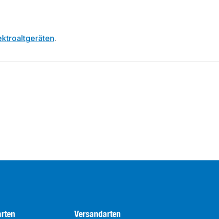
ktroaltgeräten
.
rten
Versandarten