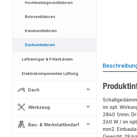
Hochleistungsventilatoren
Rohrventilatoren
Kanalventilatoren
Dachventiatoren
Luftreiniger & Filterkästen
Beschreibun
Elektrokomponenten Lüftung
Produktin
Dach
Schallgedämmt
im opt. Wirkun
Werkzeug
2840 1/min. Dr
260 W / im opt.
Bau- & Werkstattbedarf
mm2. Einbaulage
Gewicht: 29 kg