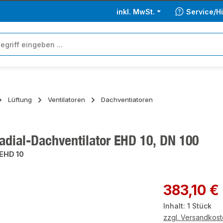
inkl. MwSt.
Service/Hi
Lüftung
Ventilatoren
Dachventiatoren
adial-Dachventilator EHD 10, DN 100
EHD 10
ie überspringen
Regulärer Preis:
383,10 €
Inhalt:
1 Stück
zzgl. Versandkos