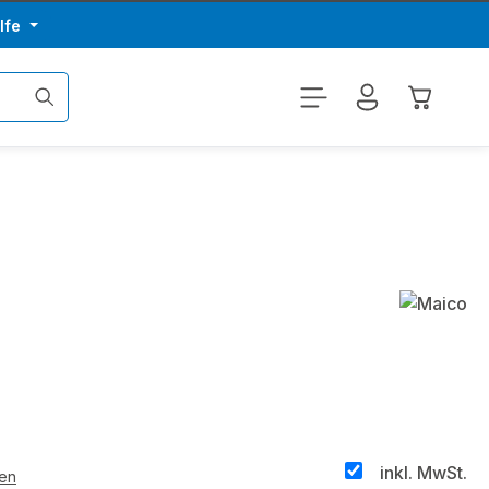
lfe
Warenkor
inkl. MwSt.
ten