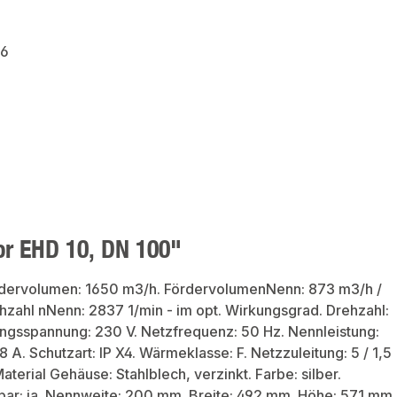
6
or EHD 10, DN 100"
rdervolumen: 1650 m3/h. FördervolumenNenn: 873 m3/h /
ehzahl nNenn: 2837 1/min - im opt. Wirkungsgrad. Drehzahl:
ngsspannung: 230 V. Netzfrequenz: 50 Hz. Nennleistung:
 A. Schutzart: IP X4. Wärmeklasse: F. Netzzuleitung: 5 / 1,5
terial Gehäuse: Stahlblech, verzinkt. Farbe: silber.
bar: ja. Nennweite: 200 mm. Breite: 492 mm. Höhe: 571 mm.