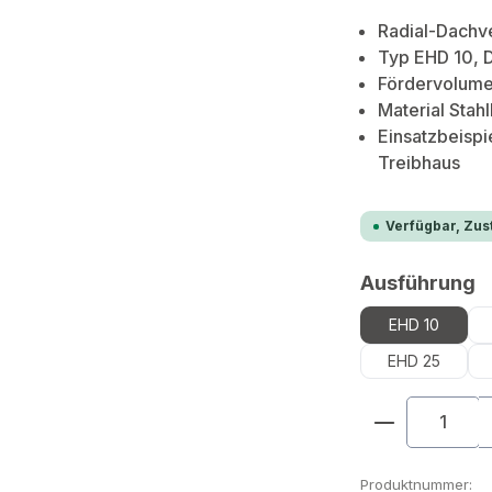
Radial-Dachve
Typ EHD 10, 
Fördervolum
Material Stahl
Einsatzbeispi
Treibhaus
Verfügbar, Zust
a
Ausführung
EHD 10
EHD 25
Produkt An
Produktnummer: