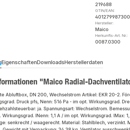
219688
GTIN/EAN:
401279987300
Hersteller:
Maico
Herkunfts-Art. Nr.:
0087.0300
g
Eigenschaften
Downloads
Herstellerdaten
formationen "Maico Radial-Dachventilat
e Abluftbox, DN 200, Wechselstrom Artikel: EKR 20-2. Fö
gsgrad. Druck pfs, Nenn: 516 Pa - im opt. Wirkungsgrad. Dr
ehzahlsteuerbar: ja. Spannungsart: Wechselstrom. Bemessu
 Wirkungsgrad. INenn: 1,1 A / im opt. Wirkungsgrad. IMax: 1,8
: senkrecht / waagerecht. Material: Stahlblech, verzinkt. Ma
. Gewicht mit Verpackung: 34,38 kg. Ventilator ausschwenk