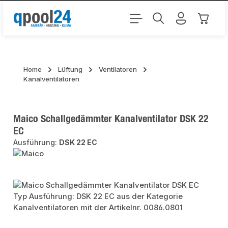
Zum Hauptinhalt springen
Warenk
Home
Lüftung
Ventilatoren
Kanalventilatoren
Maico Schallgedämmter Kanalventilator DSK 22
EC
Ausführung:
DSK 22 EC
Bildergalerie überspringen