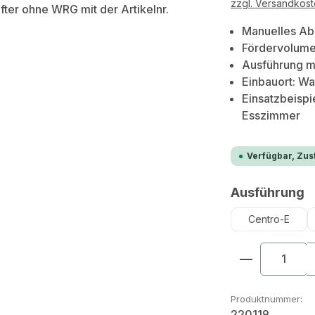
zzgl. Versandkos
Manuelles Abl
Fördervolume
Ausführung m
Einbauort: W
Einsatzbeispi
Esszimmer
Verfügbar, Zust
a
Ausführung
Centro-E
Produkt An
Produktnummer:
220119