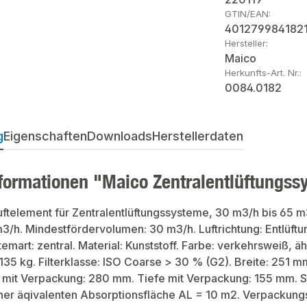
GTIN/EAN:
401279984182
Hersteller:
Maico
Herkunfts-Art. Nr.:
0084.0182
g
Eigenschaften
Downloads
Herstellerdaten
formationen "Maico Zentralentlüftungss
ftelement für Zentralentlüftungssysteme, 30 m3/h bis 65 m
3/h. Mindestfördervolumen: 30 m3/h. Luftrichtung: Entlüftun
temart: zentral. Material: Kunststoff. Farbe: verkehrsweiß, 
135 kg. Filterklasse: ISO Coarse > 30 % (G2). Breite: 251 
mit Verpackung: 280 mm. Tiefe mit Verpackung: 155 mm. S
ner äqivalenten Absorptionsfläche AL = 10 m2. Verpackungs