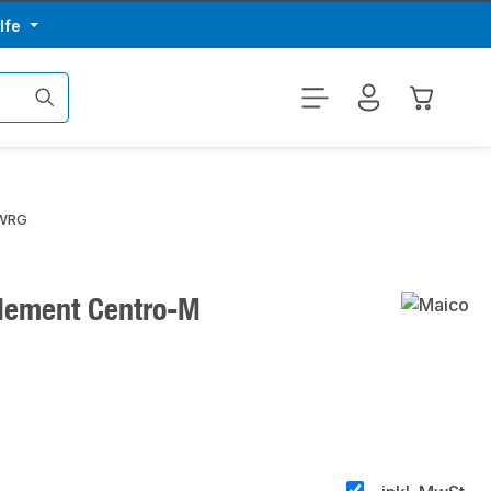
lfe
Warenkor
 WRG
element Centro-M