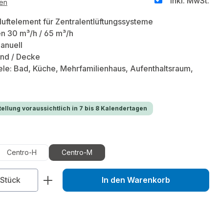
inkl. MwSt.
ten
uftelement für Zentralentlüftungssysteme
n 30 m³/h / 65 m³/h
anuell
and / Decke
ele: Bad, Küche, Mehrfamilienhaus, Aufenthaltsraum,
ellung voraussichtlich in 7 bis 8 Kalendertagen
uswählen
Centro-H
Centro-M
zahl: Gib den gewünschten Wert ein od
Stück
In den Warenkorb