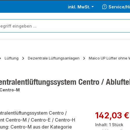
inkl. MwSt.
Service/Hi
Lüftung
Dezentrale Lüftungsanlagen
Maico UP Lüfter ohne
entralentlüftungssystem Centro / Abluft
Centro-M
ie überspringen
Regulärer Preis:
142,03 €
Inhalt:
1 Stück