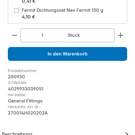
0,41 €
Fermit Dichtungsset Neo Fermit 150 g
4,10 €
Produkt Anzahl: Gib den gewünschten Wert ein od
Stück
In den Warenkorb
Produktnummer:
200930
GTIN/EAN:
4029933039051
Hersteller:
General Fittings
Herkunfts-Art. Nr.:
270014H020202A
Beschreibung