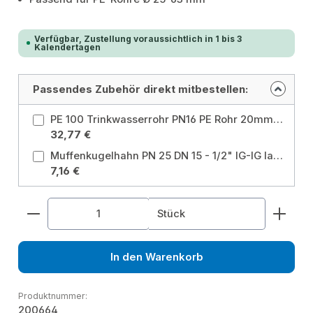
Verfügbar, Zustellung voraussichtlich in 1 bis 3
Kalendertagen
Passendes Zubehör direkt mitbestellen:
PE 100 Trinkwasserrohr PN16 PE Rohr 20mm 1/2" 50m DVGW Größe: Ø20 mm x 50 m
32,77 €
Muffenkugelhahn PN 25 DN 15 - 1/2" IG-IG langer Hebel mit Entleerung für Heizung, Brauchwasser, Grauwasser, Gartenwasser Größe: 1/2 Zoll
7,16 €
Produkt Anzahl: Gib den gewünschten Wert ein od
Stück
In den Warenkorb
Produktnummer:
200664