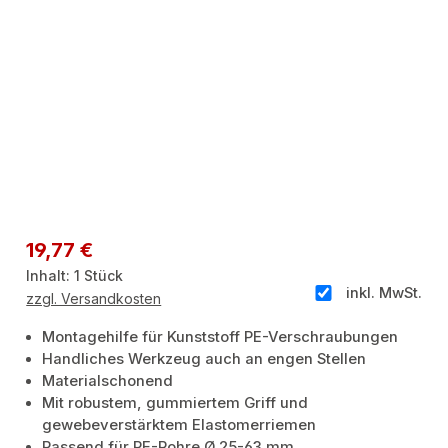
Regulärer Preis:
19,77 €
Inhalt:
1 Stück
inkl. MwSt.
zzgl. Versandkosten
Montagehilfe für Kunststoff PE-Verschraubungen
Handliches Werkzeug auch an engen Stellen
Materialschonend
Mit robustem, gummiertem Griff und
gewebeverstärktem Elastomerriemen
Passend für PE-Rohre Ø 25-63 mm