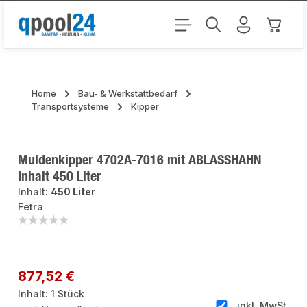
Zum Hauptinhalt springen
Warenk
Home
Bau- & Werkstattbedarf
Transportsysteme
Kipper
Muldenkipper 4702A-7016 mit ABLASSHAHN
Inhalt 450 Liter
Inhalt:
450 Liter
Fetra
Bildergalerie überspringen
Regulärer Preis:
877,52 €
Inhalt:
1 Stück
inkl. MwSt.