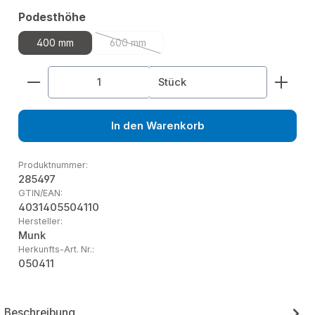
auswählen
Podesthöhe
400 mm
600 mm
(Diese Option ist zurzeit nicht verfügbar.)
Produkt Anzahl: Gib den gewünschten Wert ein od
Stück
In den Warenkorb
Produktnummer:
285497
GTIN/EAN:
4031405504110
Hersteller:
Munk
Herkunfts-Art. Nr.:
050411
Beschreibung