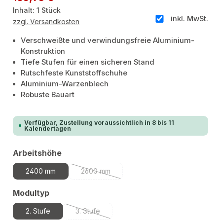
Inhalt:
1 Stück
inkl. MwSt.
zzgl. Versandkosten
Verschweißte und verwindungsfreie Aluminium-
Konstruktion
Tiefe Stufen für einen sicheren Stand
Rutschfeste Kunststoffschuhe
Aluminium-Warzenblech
Robuste Bauart
Verfügbar, Zustellung voraussichtlich in 8 bis 11
Kalendertagen
auswählen
Arbeitshöhe
2400 mm
2600 mm
(Diese Option ist zurzeit nicht verfügbar.)
auswählen
Modultyp
2. Stufe
3. Stufe
(Diese Option ist zurzeit nicht verfügbar.)