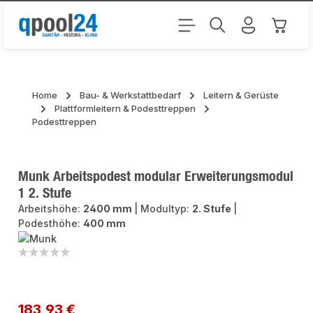
Zum Hauptinhalt springen
Warenk
Home
Bau- & Werkstattbedarf
Leitern & Gerüste
Plattformleitern & Podesttreppen
Podesttreppen
Munk Arbeitspodest modular Erweiterungsmodul
1 2. Stufe
Arbeitshöhe:
2400 mm
|
Modultyp:
2. Stufe
|
Podesthöhe:
400 mm
Bildergalerie überspringen
Regulärer Preis:
183,93 €