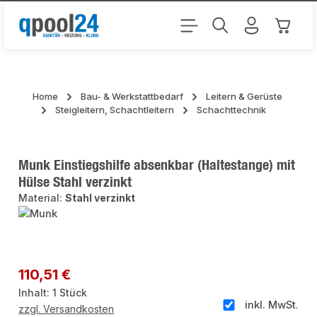
Zum Hauptinhalt springen
Warenk
Home
Bau- & Werkstattbedarf
Leitern & Gerüste
Steigleitern, Schachtleitern
Schachttechnik
Munk Einstiegshilfe absenkbar (Haltestange) mit
Hülse Stahl verzinkt
Material:
Stahl verzinkt
Bildergalerie überspringen
Regulärer Preis:
110,51 €
Inhalt:
1 Stück
inkl. MwSt.
zzgl. Versandkosten