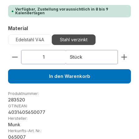
Verfügbar, Zustellung voraussichtlich in 8 bis 9
Kalendertagen
auswählen
Material
Edelstahl V4A
Stahl verzinkt
Produkt Anzahl: Gib den gewünschten Wert ein od
Stück
In den Warenkorb
Produktnummer:
283520
GTIN/EAN:
4031405650077
Hersteller:
Munk
Herkunfts-Art. Nr.:
065007