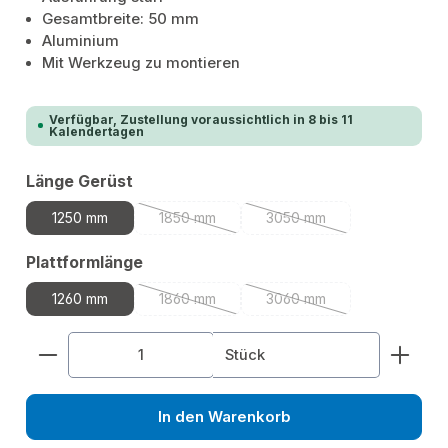
Gesamtbreite: 50 mm
Aluminium
Mit Werkzeug zu montieren
Verfügbar, Zustellung voraussichtlich in 8 bis 11
Kalendertagen
auswählen
Länge Gerüst
1250 mm
1850 mm
3050 mm
(Diese Option ist zurzeit nicht verfügbar.)
(Diese Option ist zurzeit n
auswählen
Plattformlänge
1260 mm
1860 mm
3060 mm
(Diese Option ist zurzeit nicht verfügbar.)
(Diese Option ist zurzeit n
Produkt Anzahl: Gib den gewünschten Wert ein od
Stück
In den Warenkorb