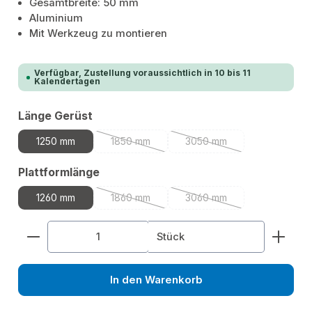
Gesamtbreite: 50 mm
Aluminium
Mit Werkzeug zu montieren
Verfügbar, Zustellung voraussichtlich in 10 bis 11
Kalendertagen
auswählen
Länge Gerüst
1250 mm
1850 mm
3050 mm
(Diese Option ist zurzeit nicht verfügbar.)
(Diese Option ist zurzeit n
auswählen
Plattformlänge
1260 mm
1860 mm
3060 mm
(Diese Option ist zurzeit nicht verfügbar.)
(Diese Option ist zurzeit n
Produkt Anzahl: Gib den gewünschten Wert ein od
Stück
In den Warenkorb