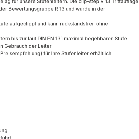
elag für unsere Stufenleitern. Die clip-step R 13 Trittauflage
n der Bewertungsgruppe R 13 und wurde in der
Stufe aufgeclippt und kann rückstandsfrei, ohne
eitern bis zur laut DIN EN 131 maximal begehbaren Stufe
ten Gebrauch der Leiter
reisempfehlung) für Ihre Stufenleiter erhältlich
ung
führt