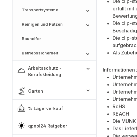
Die clip-st
erfüllt mi
Transportsysteme
Bewertungs
Die clip-s
Reinigen und Putzen
Beschädigu
Die clip-s
Bauhelfer
aufgebrach
Als Zubehö
Betriebssicherheit
Arbeitsschutz -
Informationen 
Berufskleidung
Unternehm
Unternehme
Garten
Unternehm
Unternehme
RoHS
% Lagerverkauf
REACH
Die MUNK 
qpool24 Ratgeber
Das Liefe
Die verwen