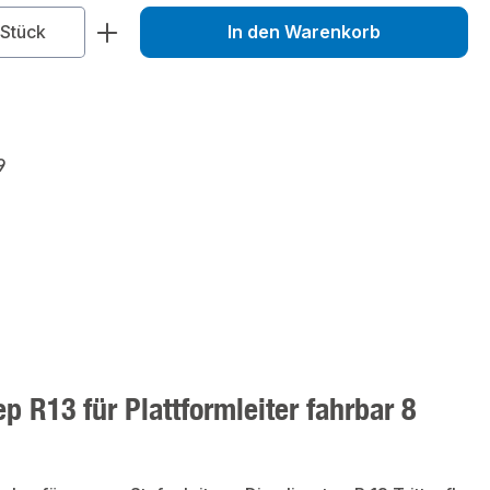
zahl: Gib den gewünschten Wert ein od
Stück
In den Warenkorb
9
 R13 für Plattformleiter fahrbar 8