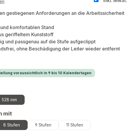
inkl. MwSt.
ten
en gestiegenen Anforderungen an die Arbeitssicherheit
t und komfortablen Stand
us geriffeltem Kunststoff
hig und passgenau auf die Stufe aufgeclippt
dsfrei, ohne Beschädigung der Leiter wieder entfernt
ellung voraussichtlich in 9 bis 10 Kalendertagen
hlen
528 mm
n ist zurzeit nicht verfügbar.)
auswählen
n mit
8 Stufen
9 Stufen
11 Stufen
n ist zurzeit nicht verfügbar.)