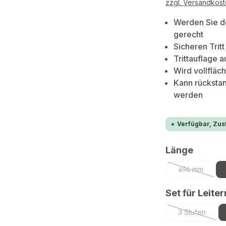
zzgl. Versandkos
Werden Sie d
gerecht
Sicheren Trit
Trittauflage a
Wird vollfläc
Kann rückstan
werden
Verfügbar, Zust
auswä
Länge
494 mm
(Diese Optio
Set für Leiter
3 Stufen
(Diese Optio