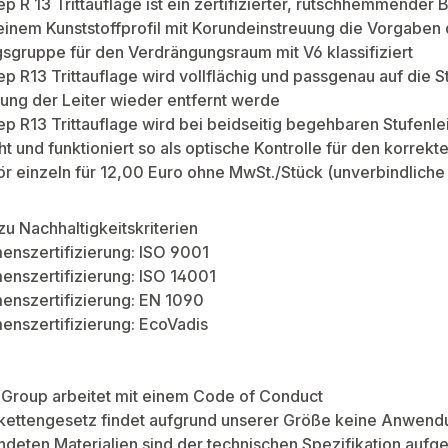
ep R 13 Trittauflage ist ein zertifizierter, rutschhemmender B
t einem Kunststoffprofil mit Korundeinstreuung die Vorgabe
gruppe für den Verdrängungsraum mit V6 klassifiziert
tep R13 Trittauflage wird vollflächig und passgenau auf die 
ng der Leiter wieder entfernt werde
tep R13 Trittauflage wird bei beidseitig begehbaren Stufenl
t und funktioniert so als optische Kontrolle für den korrek
r einzeln für 12,00 Euro ohne MwSt./Stück (unverbindliche P
zu Nachhaltigkeitskriterien
enszertifizierung: ISO 9001
nszertifizierung: ISO 14001
enszertifizierung: EN 1090
nszertifizierung: EcoVadis
Group arbeitet mit einem Code of Conduct
rkettengesetz findet aufgrund unserer Größe keine Anwend
deten Materialien sind der technischen Spezifikation aufge