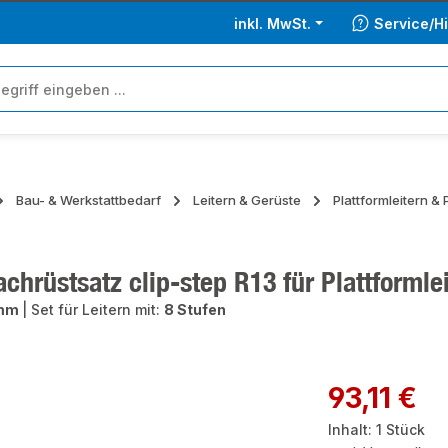
inkl. MwSt.
Service/Hi
Bau- & Werkstattbedarf
Leitern & Gerüste
Plattformleitern &
hrüstsatz clip-step R13 für Plattformlei
 mm
|
Set für Leitern mit:
8 Stufen
ie überspringen
Regulärer Preis:
93,11 €
Inhalt:
1 Stück