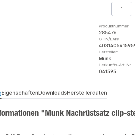
Produkt An
Produktnummer:
285476
GTIN/EAN:
403140541595
Hersteller:
Munk
Herkunfts-Art. Nr.:
041595
g
Eigenschaften
Downloads
Herstellerdaten
formationen "Munk Nachrüstsatz clip-step