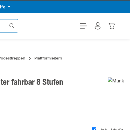
lfe
Warenkor
 Podesttreppen
Plattformleitern
ter fahrbar 8 Stufen