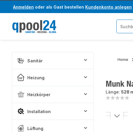
Anmelden
oder als Gast bestellen
Kundenkonto anlegen
um Hauptinhalt springen
Zur Suche springen
Home
Sanitär
Heizung
Munk Nac
Länge:
528
Heizkörper
Installation
Bildergaler
Lüftung