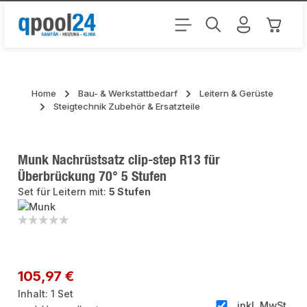
Zum Hauptinhalt springen
Warenk
Home
Bau- & Werkstattbedarf
Leitern & Gerüste
Steigtechnik Zubehör & Ersatzteile
Munk Nachrüstsatz clip-step R13 für
Überbrückung 70° 5 Stufen
Set für Leitern mit:
5 Stufen
Bildergalerie überspringen
Regulärer Preis:
105,97 €
Inhalt:
1 Set
inkl. MwSt.