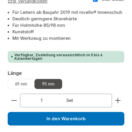
zzgl. Versandkosten
Für Leitern ab Baujahr 2019 mit nivello® Innenschuh
Deutlich geringere Shorehärte
Für Holmhöhe 85/98 mm
Kunststoff
Mit Werkzeug zu montieren
Verfügbar, Zustellung voraussichtlich in 5 bis 6
Kalendertagen
auswählen
Länge
69 mm
95 mm
Produkt Anzahl: Gib den gewünschten Wert ein od
Set
In den Warenkorb