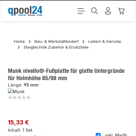
Zum Hauptinhalt springen
Warenk
Home
Bau- & Werkstattbedarf
Leitern & Gerüste
Steigtechnik Zubehör & Ersatzteile
Munk nivello®-Fußplatte für glatte Untergründe
für Holmhöhe 85/98 mm
Länge:
95 mm
Bildergalerie überspringen
Regulärer Preis:
15,33 €
Inhalt:
1 Set
inkl. MwSt.