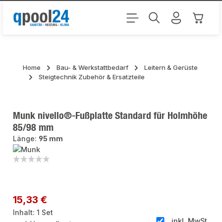
Zum Hauptinhalt springen
Warenk
Home
Bau- & Werkstattbedarf
Leitern & Gerüste
Steigtechnik Zubehör & Ersatzteile
Munk nivello®-Fußplatte Standard für Holmhöhe
85/98 mm
Länge:
95 mm
Bildergalerie überspringen
Regulärer Preis:
15,33 €
Inhalt:
1 Set
inkl. MwSt.