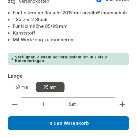
zzgl. Versandkosten
Für Leitern ab Baujahr 2019 mit nivello® Innenschuh
1 Satz = 2 Stück
Für Holmhöhe 85/98 mm
Kunststoff
Mit Werkzeug zu montieren
Verfügbar, Zustellung voraussichtlich in 7 bis 8
Kalendertagen
auswählen
Länge
69 mm
95 mm
Produkt Anzahl: Gib den gewünschten Wert ein od
Set
In den Warenkorb