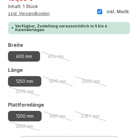
Inhalt:
1 Stück
inkl. MwSt.
zzgl. Versandkosten
Verfügbar, Zustellung voraussichtlich in 5 bis 6
Kalendertagen
auswählen
Breite
600 mm
604 mm
(Diese Option ist zurzeit nicht verfügbar.)
auswählen
Länge
1250 mm
1895 mm
2600 mm
(Diese Option ist zurzeit nicht verfügbar.)
(Diese Option ist zurzeit n
3095 mm
(Diese Option ist zurzeit nicht verfügbar.)
auswählen
Plattformlänge
1200 mm
1681 mm
2387 mm
(Diese Option ist zurzeit nicht verfügbar.)
(Diese Option ist zurzeit n
2881 mm
(Diese Option ist zurzeit nicht verfügbar.)