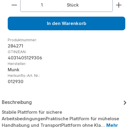
Produkt Anzahl: Gib den gewünschten Wert ein od
Stück
In den Warenkorb
Produktnummer:
284271
GTIN/EAN:
4031405129306
Hersteller:
Munk
Herkunfts-Art. Nr.:
012930
Beschreibung
Stabile Plattform für sichere
ArbeitsbedingungenPraktische Plattform für mühelose
Handhabung und TransportPlattform ohne Kla…
Mehr