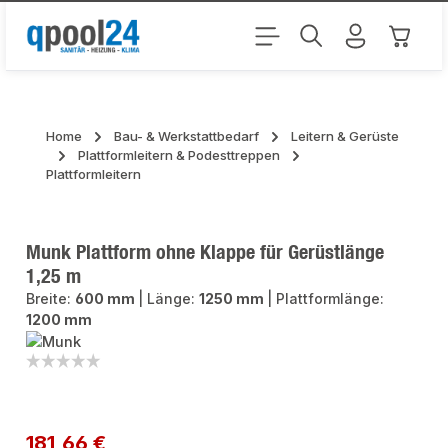
Zum Hauptinhalt springen
Warenk
Home
Bau- & Werkstattbedarf
Leitern & Gerüste
Plattformleitern & Podesttreppen
Plattformleitern
Munk Plattform ohne Klappe für Gerüstlänge
1,25 m
Breite:
600 mm
|
Länge:
1250 mm
|
Plattformlänge:
1200 mm
Bildergalerie überspringen
Regulärer Preis:
181,66 €