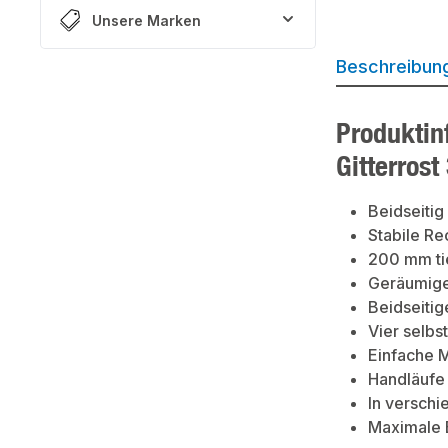
Unsere Marken
Beschreibun
Produktin
Gitterrost
Beidseiti
Stabile R
200 mm ti
Geräumige
Beidseitig
Vier selbs
Einfache M
Handläufe 
In verschi
Maximale 