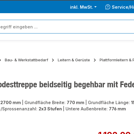
inkl. MwSt.
Service/Hi
Bau- & Werkstattbedarf
Leitern & Gerüste
Plattformleitern &
esttreppe beidseitig begehbar mit Feder
:
2700 mm
|
Grundfläche Breite:
770 mm
|
Grundfläche Länge:
1
-/Sprossenanzahl:
2x3 Stufen
|
Untere Außenbreite:
776 mm
ie überspringen
Regulärer Preis: