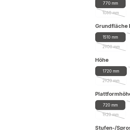
770 mm
1060 mm
(Diese Optio
Grundfläche
1510 mm
2900 mm
(Diese Opti
auswäh
Höhe
1720 mm
2920 mm
(Diese Opti
Plattformhöh
720 mm
1920 mm
(Diese Optio
Stufen-/Spro