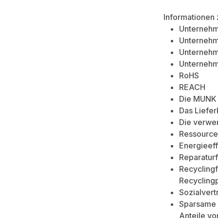
Informationen 
Unternehm
Unternehme
Unternehm
Unternehme
RoHS
REACH
Die MUNK 
Das Liefe
Die verwen
Ressource
Energieeff
Reparaturf
Recyclingf
Recycling
Sozialvert
Sparsame 
Anteile vo