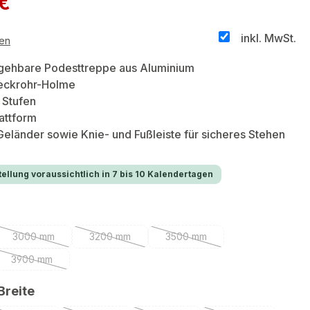
 €
inkl. MwSt.
ten
egehbare Podesttreppe aus Aluminium
teckrohr-Holme
 Stufen
attform
Geländer sowie Knie- und Fußleiste für sicheres Stehen
ellung voraussichtlich in 7 bis 10 Kalendertagen
uswählen
3000 mm
3200 mm
3500 mm
(Diese Option ist zurzeit nicht verfügbar.)
(Diese Option ist zurzeit nicht verfügbar.)
(Diese Option ist zurzeit nicht
3900 mm
on ist zurzeit nicht verfügbar.)
(Diese Option ist zurzeit nicht verfügbar.)
auswählen
Breite