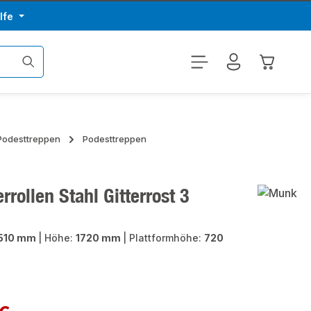
lfe
Warenkor
 Podesttreppen
Podesttreppen
rollen Stahl Gitterrost 3
510 mm
|
Höhe:
1720 mm
|
Plattformhöhe:
720