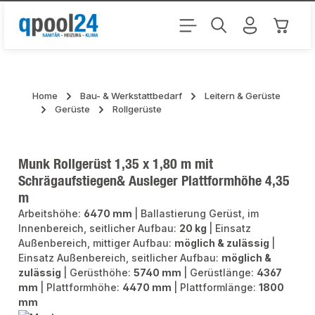
Zum Hauptinhalt springen
Warenk
Home
Bau- & Werkstattbedarf
Leitern & Gerüste
Gerüste
Rollgerüste
Munk Rollgerüst 1,35 x 1,80 m mit
Schrägaufstiegen& Ausleger Plattformhöhe 4,35
m
Arbeitshöhe:
6470 mm
|
Ballastierung Gerüst, im
Innenbereich, seitlicher Aufbau:
20 kg
|
Einsatz
Außenbereich, mittiger Aufbau:
möglich & zulässig
|
Einsatz Außenbereich, seitlicher Aufbau:
möglich &
zulässig
|
Gerüsthöhe:
5740 mm
|
Gerüstlänge:
4367
mm
|
Plattformhöhe:
4470 mm
|
Plattformlänge:
1800
mm